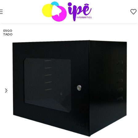
ESGO
TADO