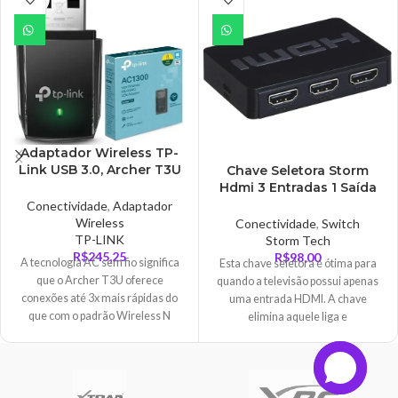
TADO
Adaptador Wireless TP-
Link USB 3.0, Archer T3U
Chave Seletora Storm
– AC1300
Hdmi 3 Entradas 1 Saída
Preta – CHSL-0006
Conectividade
,
Adaptador
Wireless
Conectividade
,
Switch
TP-LINK
Storm Tech
R$
245,25
R$
98,00
A tecnologia AC sem fio significa
Esta chave seletora é ótima para
que o Archer T3U oferece
quando a televisão possui apenas
conexões até 3x mais rápidas do
uma entrada HDMI. A chave
que com o padrão Wireless N
elimina aquele liga e
anterior. Wi-Fi de alta velocidade
(até 867Mbps na banda de 5GHz e
400Mbps na banda de 2,4GHz)
significa que o Archer T3U é capaz