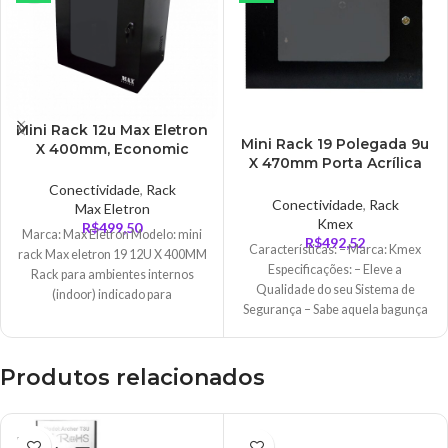
Mini Rack 12u Max Eletron
Mini Rack 19 Polegada 9u
X 400mm, Economic
X 470mm Porta Acrílica
Porta, Com Visor Em
Com Fechadura
Acrílico – 5238
Conectividade
,
Rack
Conectividade
,
Rack
Max Eletron
Kmex
R$
499,50
Marca: Max Eletron Modelo: mini
R$
492,52
Características: – Marca: Kmex
rack Max eletron 19 12U X 400MM
Especificações: – Eleve a
Rack para ambientes internos
Qualidade do seu Sistema de
(indoor) indicado para
Segurança – Sabe aquela bagunça
acomodação
que fica
Produtos relacionados
ESGO