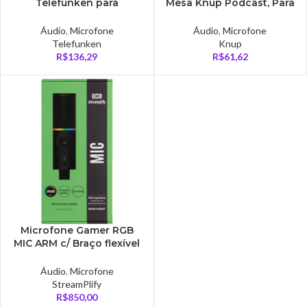
Telefunken para
Mesa Knup Podcast, Para
Smartphone, Câmera e
PC e Notebook, P2,
Tablet, Preto –
Pedestal – KP-903
Áudio
,
Microfone
Áudio
,
Microfone
TFSMARTMIC
Telefunken
Knup
R$
136,29
R$
61,62
Microfone Gamer RGB
MIC ARM c/ Braço flexível
Preto STREAMPLIFY –
MIC-48-RGB-TP-BK
Áudio
,
Microfone
StreamPlify
R$
850,00