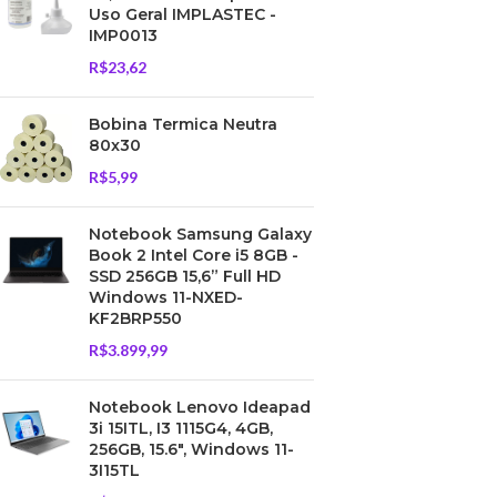
Uso Geral IMPLASTEC -
IMP0013
R$
23,62
Bobina Termica Neutra
80x30
R$
5,99
Notebook Samsung Galaxy
Book 2 Intel Core i5 8GB -
SSD 256GB 15,6” Full HD
Windows 11-NXED-
KF2BRP550
R$
3.899,99
Notebook Lenovo Ideapad
3i 15ITL, I3 1115G4, 4GB,
256GB, 15.6", Windows 11-
3I15TL