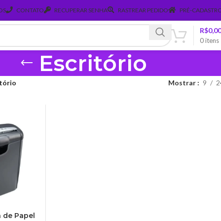
OS
CONTATO
RECUPERAR SENHA
RASTREAR PEDIDO
PRÉ-CADASTRO
R$
0,0
0
itens
Escritório
tório
Mostrar
9
2
 de Papel