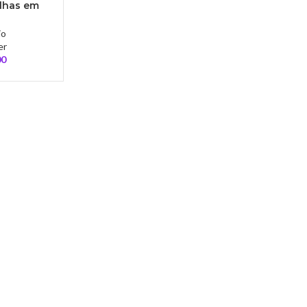
olhas em
v – OF009
io
er
00