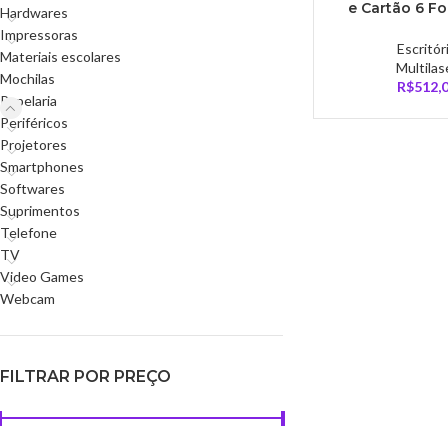
e Cartão 6 F
Hardwares
Tiras 10L 127
Impressoras
Escritór
Materiais escolares
Multilas
Mochilas
R$
512,
Papelaria
Periféricos
Projetores
Smartphones
Softwares
Suprimentos
Telefone
TV
Video Games
Webcam
FILTRAR POR PREÇO