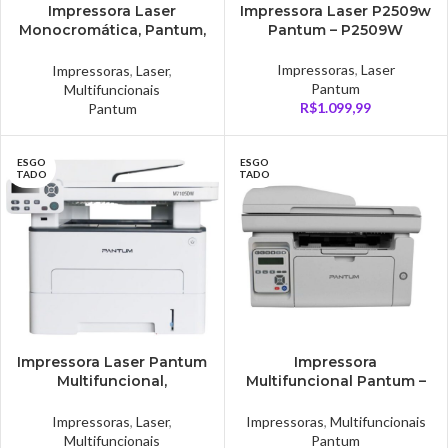
Impressora Laser
Impressora Laser P2509w
Monocromática, Pantum,
Pantum – P2509W
Multifuncional –
BM5100ADW
Impressoras
,
Laser
Impressoras
,
Laser
,
Pantum
Multifuncionais
R$
1.099,99
Pantum
ESGO
ESGO
TADO
TADO
Impressora Laser Pantum
Impressora
Multifuncional,
Multifuncional Pantum –
Monocromática,
M6559NW
Wireless, USB, Ethernet,
Impressoras
,
Laser
,
Impressoras
,
Multifuncionais
Duplex, 110V – M6559NW
Multifuncionais
Pantum