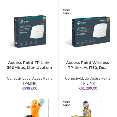
ESGO
TADO
Access Point TP-Link,
Access Point Wireless
300Mbps, Montável em
TP-link, Ac1750, Dual
Teto, Branco – EAP115
Band, Gigabit, Montável
Teto, Branco – EAP245
Conectividade
,
Acess Point
Conectividade
,
Acess Point
TP-LINK
TP-LINK
R$
385,00
R$
1.299,00
ESGO
TADO