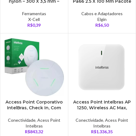
nylon – 300 X 3,5 mm –
Pa66 2.5 X 100 Mm Pacote
preta
Com 100 Unidades
Branca – ODPR35351
Ferramentas
Cabos e Adaptadores
X-Cell
Elgin
R$
0,39
R$
6,50
Access Point Corporativo
Access Point Intelbras AP
IntelBras, Check In, Com
1250, Wireless AC Max,
Login Via Instagram –
867 Mbps – AP1250AC
BSPRO360
MAX
Conectividade
,
Acess Point
Conectividade
,
Acess Point
Intelbras
Intelbras
R$
843,32
R$
1.336,35