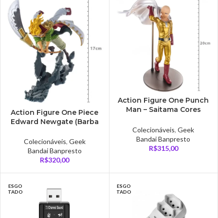
Action Figure One Punch
Man – Saitama Cores
Action Figure One Piece
Metalicas – Dxf-premium
Edward Newgate (Barba
Colecionáveis
,
Geek
Branca) – Manhood
Bandai Banpresto
Colecionáveis
,
Geek
R$
315,00
Bandai Banpresto
R$
320,00
ESGO
ESGO
TADO
TADO