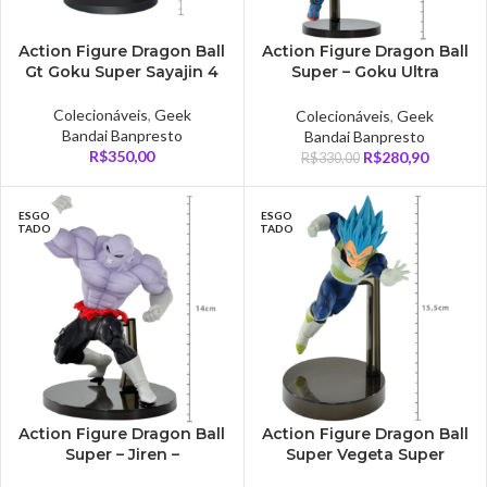
Action Figure Dragon Ball
Action Figure Dragon Ball
Gt Goku Super Sayajin 4
Super – Goku Ultra
Instinto Superior –
Chosenshiretsuden ii
Colecionáveis
,
Geek
Colecionáveis
,
Geek
Bandai Banpresto
Bandai Banpresto
R$
350,00
R$
280,90
R$
330,00
ESGO
ESGO
TADO
TADO
Action Figure Dragon Ball
Action Figure Dragon Ball
Super – Jiren –
Super Vegeta Super
Chosenshiretsuden ii
Sayajin Blue