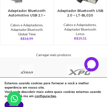
Adaptador Bluetooth
Adaptador Bluetooth USB
Automotivo USB 2.1 –
2.0 – LT-BL020
AD0391
Cabos e Adaptadores
,
Cabos e Adaptadores
,
Adaptador Bluetooth
Adaptador Bluetooth
Lotus
Global Time
R$
19,51
R$
14,99
Carregar mais produtos
Estamos usando cookies para fornecer a você a melhor
experiência em nosso site.
C A Informatica Ltda | CNPJ: 33.482.008/0001-90 | Avenida Dos Ipês,
Você pode descobrir mais sobre quais cookies estamos usando
QD31 LT23, Bairro Cidade Jardim, CEP: 68.515-000 - | PARAUAPEBAS-
ou desativá-los em
configurações
.
PA
Aceitar