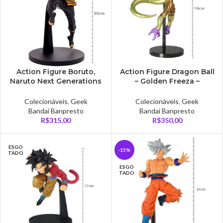
Action Figure Boruto,
Action Figure Dragon Ball
Naruto Next Generations
– Golden Freeza –
– Naruto Uzumaki –
Chosenshiretsuden Ii
Vibration Stars
Colecionáveis
,
Geek
Colecionáveis
,
Geek
Bandai Banpresto
Bandai Banpresto
R$
315,00
R$
350,00
ESGO
-15%
TADO
ESGO
TADO