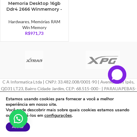
Memoria Desktop 16gb
Ddr4 2666 Winmemory -
WDG18U6AZD
Hardwares
,
Memórias RAM
Win Memory
R$
971,73
C A Informatica Ltda | CNPJ: 33.482.008/0001-90 | Avenida Dos Ipês,
QD31 LT23, Bairro Cidade Jardim, CEP: 68.515-000 - | PARAUAPEBAS-
PA
Estamos usando cookies para fornecer a você a melhor
experiência em nosso site.
Feito com ❤ por
Agência ZeroumStudio
Você pode descobrir mais sobre quais cookies estamos usando
ou desativá-los em
configurações
.
Aceitar