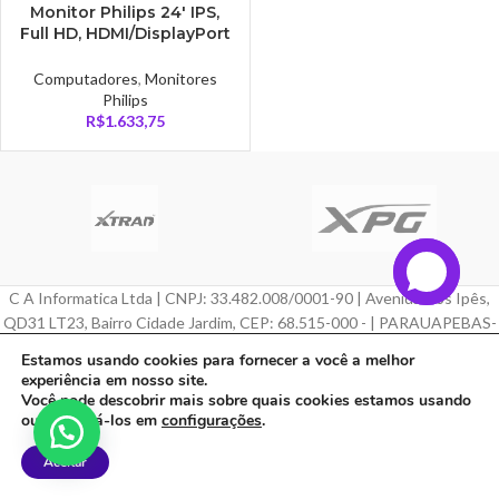
Monitor Philips 24′ IPS,
Full HD, HDMI/DisplayPort
– 242V8A
Computadores
,
Monitores
Philips
R$
1.633,75
C A Informatica Ltda | CNPJ: 33.482.008/0001-90 | Avenida Dos Ipês,
QD31 LT23, Bairro Cidade Jardim, CEP: 68.515-000 - | PARAUAPEBAS-
PA
Estamos usando cookies para fornecer a você a melhor
experiência em nosso site.
Feito com ❤ por
Agência ZeroumStudio
Você pode descobrir mais sobre quais cookies estamos usando
ou desativá-los em
configurações
.
Aceitar