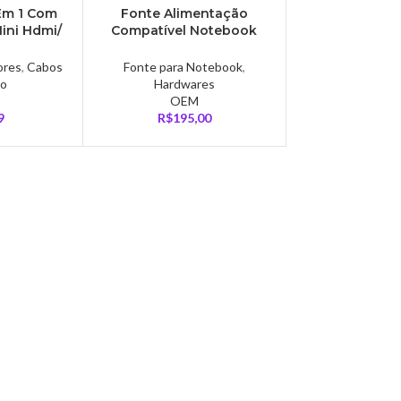
Em 1 Com
Fonte Alimentação
ini Hdmi/
Compatível Notebook
5 Metros,
Plug Usb-c 5v 9v 12v 15v
B0126
E 20v 65w – FT0125
ores
,
Cabos
Fonte para Notebook
,
eo
Hardwares
OEM
9
R$
195,00