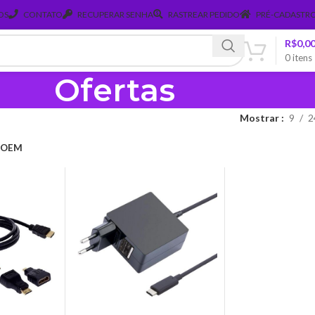
OS
CONTATO
RECUPERAR SENHA
RASTREAR PEDIDO
PRÉ-CADASTRO
R$
0,0
0
itens
Ofertas
Mostrar
9
2
OEM