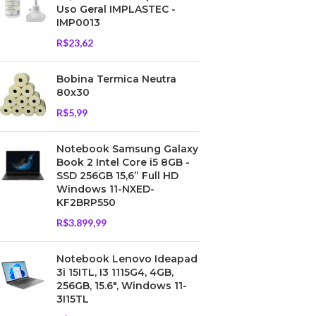
Uso Geral IMPLASTEC -
IMP0013
R$
23,62
Bobina Termica Neutra
80x30
R$
5,99
Notebook Samsung Galaxy
Book 2 Intel Core i5 8GB -
SSD 256GB 15,6” Full HD
Windows 11-NXED-
KF2BRP550
R$
3.899,99
Notebook Lenovo Ideapad
3i 15ITL, I3 1115G4, 4GB,
256GB, 15.6", Windows 11-
3I15TL