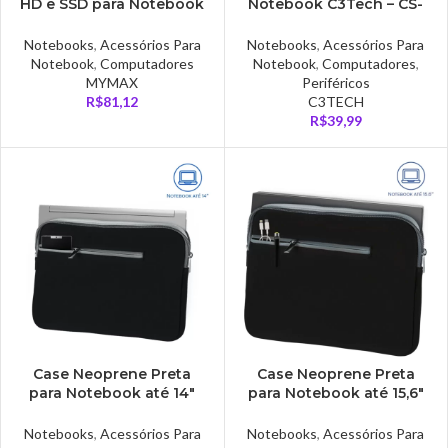
HD e SSD para Notebook
Notebook C3Tech – CS-
12.7mm Mymax – MENC-
30
1111/127
Notebooks
,
Acessórios Para
Notebooks
,
Acessórios Para
Notebook
,
Computadores
Notebook
,
Computadores
,
MYMAX
Periféricos
R$
81,12
C3TECH
R$
39,99
Case Neoprene Preta
Case Neoprene Preta
para Notebook até 14″
para Notebook até 15,6″
Multi – BO207
Multi – BO400
Notebooks
,
Acessórios Para
Notebooks
,
Acessórios Para