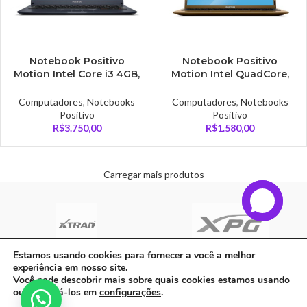
Notebook Positivo
Notebook Positivo
Motion Intel Core i3 4GB,
Motion Intel QuadCore,
1TB, Linux, Tela 14´, Cinza
4GB RAM, 128GB SSD,
Escuro – I341TBI
Windows 10, Tela 14″ –
Computadores
,
Notebooks
Computadores
,
Notebooks
Q4128C
Positivo
Positivo
R$
3.750,00
R$
1.580,00
Carregar mais produtos
Estamos usando cookies para fornecer a você a melhor
experiência em nosso site.
C A Informatica Ltda | CNPJ: 33.482.008/0001-90 | Avenida Dos Ipês,
Você pode descobrir mais sobre quais cookies estamos usando
QD31 LT23, Bairro Cidade Jardim, CEP: 68.515-000 - | PARAUAPEBAS-
ou desativá-los em
configurações
.
PA