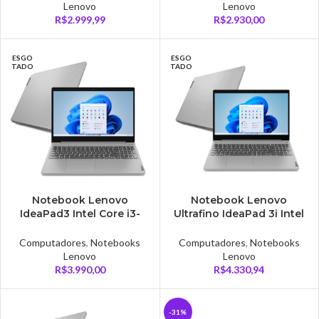
Lenovo
Lenovo
R$
2.999,99
R$
2.930,00
ESGO
ESGO
TADO
TADO
Notebook Lenovo
Notebook Lenovo
IdeaPad3 Intel Core i3-
Ultrafino IdeaPad 3i Intel
10110u, 4gb de RAM, SSD
Core i5-1135G7, 8GB RAM,
256gb – 82BS000JBR
SSD 256GB, 15.6 Full HD,
Computadores
,
Notebooks
Computadores
,
Notebooks
Iris Xe, Windows 11, Cinza
Lenovo
Lenovo
– 82MD0007BR
R$
3.990,00
R$
4.330,94
-31%