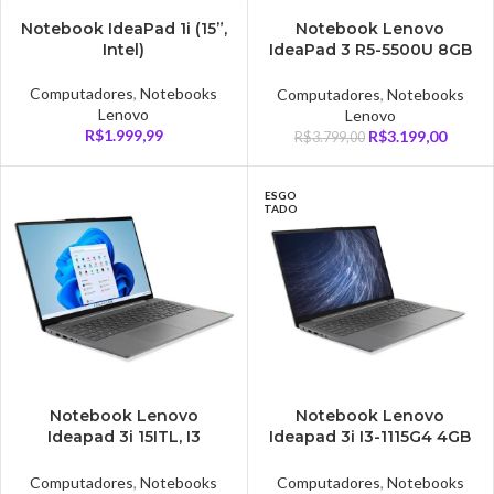
Notebook IdeaPad 1i (15”,
Notebook Lenovo
Intel)
IdeaPad 3 R5-5500U 8GB
RAM 256GB SSD 15.6″
FULL HD, Cinza –
Computadores
,
Notebooks
Computadores
,
Notebooks
82MF000ABR.
Lenovo
Lenovo
R$
1.999,99
R$
3.199,00
R$
3.799,00
ESGO
TADO
Notebook Lenovo
Notebook Lenovo
Ideapad 3i 15ITL, I3
Ideapad 3i I3-1115G4 4GB
1115G4, 4GB, 256GB, 15.6″,
RAM, SSD 128GB 15.6 Full
Windows 11- 3I15TL
HD, Linux – 82MDS00600
Computadores
,
Notebooks
Computadores
,
Notebooks