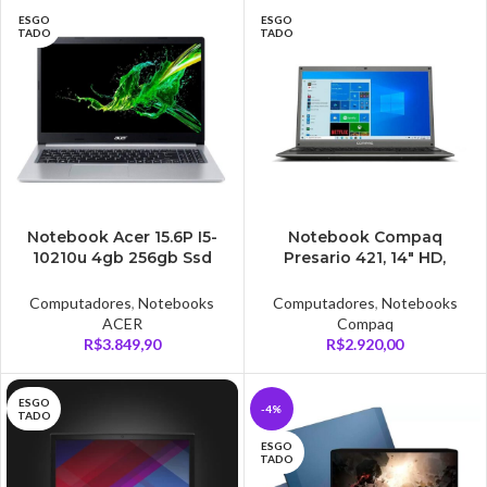
ESGO
ESGO
TADO
TADO
Notebook Acer 15.6P I5-
Notebook Compaq
10210u 4gb 256gb Ssd
Presario 421, 14″ HD,
Linux – A515-54-54VN
Pentium N3700, 120GB
SSD, 4GB, Shell Efi
Computadores
,
Notebooks
Computadores
,
Notebooks
ACER
Compaq
R$
3.849,90
R$
2.920,00
ESGO
-4%
TADO
ESGO
TADO