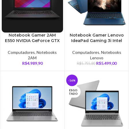
Notebook Gamer 2AM
Notebook Gamer Lenovo
E550 NVIDIA GeForce GTX
IdeaPad Gaming 3i Intel
1050 3GB Core i5-9400
Core i5-10300H, GeForce
8GB | SSD NVMe 128GB +
GTX 1650, 8GB RAM, SSD
Computadores
,
Notebooks
Computadores
,
Notebooks
1TB FullHD 15.6
256GB, Tela 15.6 FHD –
2AM
Lenovo
82CGS00100
R$
4.989,90
R$
5.499,00
R$
5.755,80
-16%
ESGO
TADO