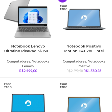
ESGO
TADO
Notebook Lenovo
Notebook Positivo
Ultrafino IdeaPad 3i-15IGL
Motion C41128Ei Intel
Intel Celeron N4020, 4GB
Celeron N4020, 4GB,
RAM, 128GB SSD, Linux,
128GB SSD,14 Full HD,
Computadores
,
Notebooks
Computadores
,
Notebooks
Prata – 82BUS00100
Cinza – C4128E-S
Lenovo
Positivo
R$
2.499,00
R$
1.580,28
R$
2.299,90
ESGO
ESGO
TADO
TADO