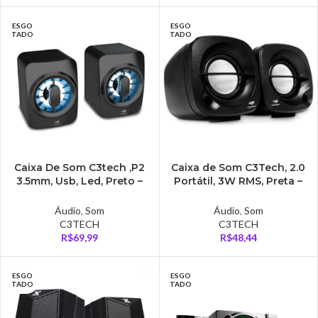
ESGO
ESGO
TADO
TADO
Caixa De Som C3tech ,P2
Caixa de Som C3Tech, 2.0
3.5mm, Usb, Led, Preto –
Portátil, 3W RMS, Preta –
SP-L50BK
SP-303BK
Áudio
,
Som
Áudio
,
Som
C3TECH
C3TECH
R$
69,99
R$
48,44
ESGO
ESGO
TADO
TADO