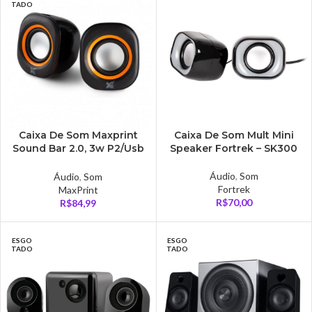
TADO
Caixa De Som Maxprint
Caixa De Som Mult Mini
Sound Bar 2.0, 3w P2/Usb
Speaker Fortrek – SK300
Preto/Laranja – 6013447
Áudio
,
Som
Áudio
,
Som
Fortrek
MaxPrint
R$
70,00
R$
84,99
ESGO
ESGO
TADO
TADO