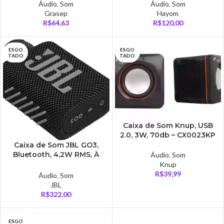
Áudio
,
Som
Áudio
,
Som
Grasep
Hayom
R$
64,63
R$
120,00
ESGO
ESGO
TADO
TADO
Caixa de Som Knup, USB
2.0, 3W, 70db – CX0023KP
Caixa de Som JBL GO3,
Bluetooth, 4,2W RMS, À
Áudio
,
Som
Prova d’Agua e Poeira –
Knup
JBLGO3BLK
R$
39,99
Áudio
,
Som
JBL
R$
322,00
ESGO