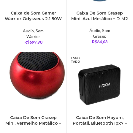
Caixa de Som Gamer
Caixa De Som Grasep
Warrior Odysseus 2.1 50W
Mini, Azul Metálico – D-M2
RMS – SP266
Áudio
,
Som
Áudio
,
Som
Grasep
Warrior
R$
64,63
R$
699,90
ESGO
TADO
Caixa De Som Grasep
Caixa De Som Hayom,
Mini, Vermelho Metálico –
Portátil, Bluetooth Ipx7 –
D-M2
CP2702