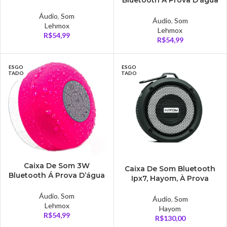
Bluetooth Á Prova D’água
Amarelo – CX0128YLM
Branca – CX0128WLM
Áudio
,
Som
Áudio
,
Som
Lehmox
Lehmox
R$
54,99
R$
54,99
ESGO
ESGO
TADO
TADO
Caixa De Som 3W
Caixa De Som Bluetooth
Bluetooth Á Prova D’água
Ipx7, Hayom, À Prova
Rosa – CX0128PLM
D’água – CP2701
Áudio
,
Som
Áudio
,
Som
Lehmox
Hayom
R$
54,99
R$
130,00