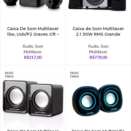
Caixa De Som Multilaser
Caixa de Som Multilaser
15w, Usb/P2 Graves Gft –
2.1 30W RMS Grande
SP166
Metal – SP262
Áudio
,
Som
Áudio
,
Som
Multilaser
Multilaser
R$
217,00
R$
778,00
ESGO
ESGO
TADO
TADO