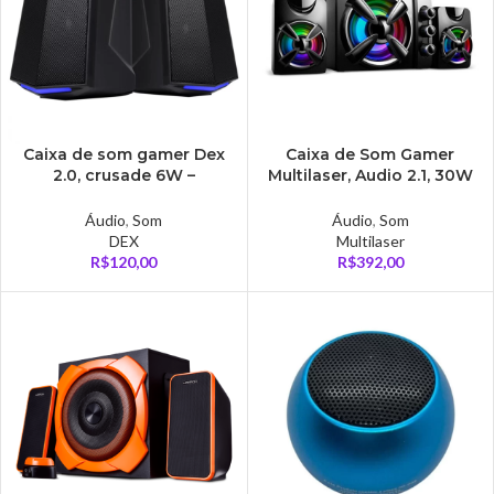
Caixa de som gamer Dex
Caixa de Som Gamer
2.0, crusade 6W –
Multilaser, Audio 2.1, 30W
CXGCR6W
RMS, RGB, USB/P2 – SP952
Áudio
,
Som
Áudio
,
Som
DEX
Multilaser
R$
120,00
R$
392,00