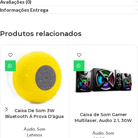
Avaliações (0)
Informações Entrega
Produtos relacionados
ESGO
ESGO
TADO
TADO
Caixa De Som 3W
Caixa de Som Gamer
Bluetooth Á Prova D’água
Multilaser, Audio 2.1, 30W
Amarelo – CX0128YLM
RMS, RGB, USB/P2 – SP952
Áudio
,
Som
Áudio
,
Som
Lehmox