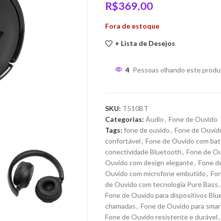
R$
369,00
Fora de estoque
+ Lista de Desejos
4
Pessoas olhando este produ
SKU:
T510BT
Categorias:
Áudio
,
Fone de Ouvido
Tags:
fone de ouvido
,
Fone de Ouvid
confortável
,
Fone de Ouvido com bate
conectividade Bluetooth
,
Fone de Ou
Ouvido com design elegante
,
Fone de
Ouvido com microfone embutido
,
Fon
de Ouvido com tecnologia Pure Bass
,
Fone de Ouvido para dispositivos Blu
chamadas
,
Fone de Ouvido para sma
Fone de Ouvido resistente e durável
,