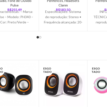
udio
,
Fone de Ouvido
Periféricos
,
HeadSets
Perifér
Pulse
Clanm
R$
255,49
R$
183,50
R
racterísticas: – Marca:
Especificações: Sistema
INF
lse – Modelo: PH340 –
de reprodução: Stereo •
TÉCNICA
Cor: Preto/Verde –
Frequência alcançada: 20-
reprodu
nds-Free (microfone no
20KHz • Iluminação: RGB
Frequênci
adphone para atender
• Saída máxima: 20 mW •
20KHz • 
ligações) – Bateria
Controle de
• Saída 
GO
ESGO
ESGO
DO
TADO
TADO