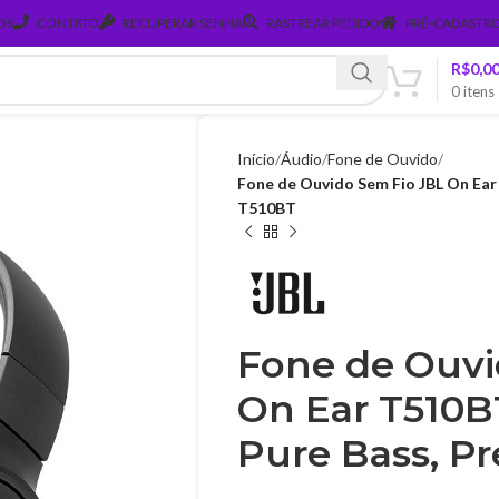
OS
CONTATO
RECUPERAR SENHA
RASTREAR PEDIDO
PRÉ-CADASTRO
R$
0,0
0
itens
Início
Áudio
Fone de Ouvido
Fone de Ouvido Sem Fio JBL On Ear 
T510BT
Fone de Ouvi
On Ear T510B
Pure Bass, Pr