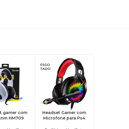
ESGO
ESGO
TADO
TADO
t gamer com
Headset Gamer com
Headset Gam
lanm HM709
Microfone para Ps4
LED, Drivers
 – CL-HM709-
X-One Led P2 3.5mm
H200
RANCO
Vermelho Lehmox –