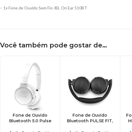
– 1x Fone de Ouvido Sem Fio JBL On Ear 510BT
Você também pode gostar de…
Fone de Ouvido
Fone de Ouvido
Fo
Bluetooth 5.0 Pulse
Bluetooth PULSE FIT,
H
Fit – PH347
BT 5.0, Microfone e
Bateria 30 horas –