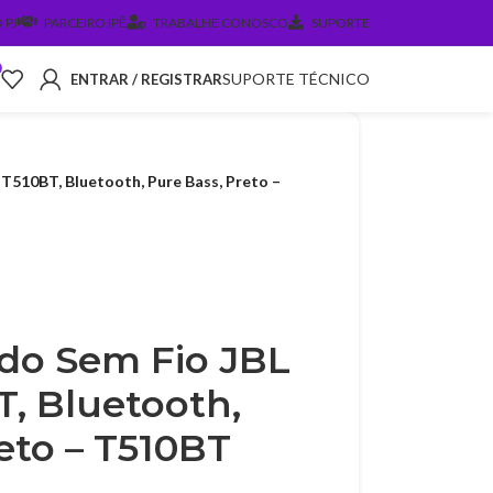
 PJ
PARCEIRO IPÊ
TRABALHE CONOSCO
SUPORTE
0
SUPORTE TÉCNICO
ENTRAR / REGISTRAR
T510BT, Bluetooth, Pure Bass, Preto –
do Sem Fio JBL
T, Bluetooth,
eto – T510BT