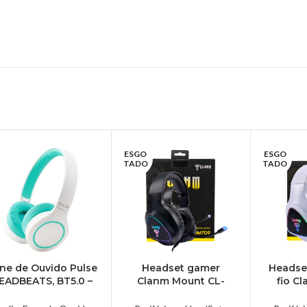
ESGO
ESGO
TADO
TADO
ne de Ouvido Pulse
Headset gamer
Headse
EADBEATS, BT5.0 –
Clanm Mount CL-
fio C
PH347
HM709 preto RGB –
Branco
CL-HM709-PRETO
B