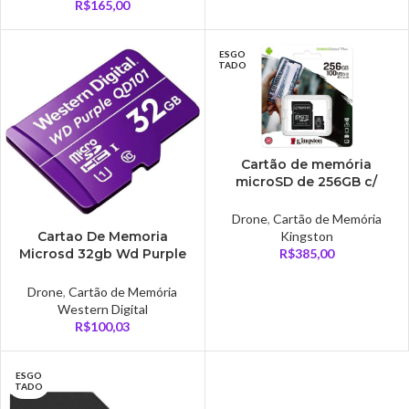
R$
165,00
ESGO
TADO
Cartão de memória
microSD de 256GB c/
adaptador classe 10 –
SDCS2/256GB
Drone
,
Cartão de Memória
Kingston
Cartao De Memoria
R$
385,00
Microsd 32gb Wd Purple
Classe 10 – MSD32WD
Drone
,
Cartão de Memória
Western Digital
R$
100,03
ESGO
TADO