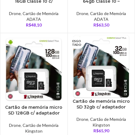
16GB Classe 10 c/
64gb Classe 10 –
Adaptador –
AUSDX64GUICL10-RAT
AUSDH16GUICL10A1-R
Drone
,
Cartão de Memória
Drone
,
Cartão de Memória
ADATA
ADATA
R$
48,10
R$
63,50
ESGO
TADO
Cartão de memória micro
SD 32gb c/ adaptador
Cartão de memória micro
Classe 10 – SDCS2/32GB
SD 128GB c/ adaptador
classe 10 – SDCS2/128GB
Drone
,
Cartão de Memória
Kingston
Drone
,
Cartão de Memória
R$
65,90
Kingston