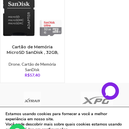
Cartão de Memória
MicroSD SanDisk , 32GB,
c/ adaptador classe 10 –
SDSQUNR-032G-GN3MA
Drone
,
Cartão de Memória
SanDisk
R$
57,40
Estamos usando cookies para fornecer a você a melhor
experiência em nosso site.
C A Informatica Ltda | CNPJ: 33.482.008/0001-90 | Avenida Dos Ipês,
Você pode descobrir mais sobre quais cookies estamos usando
QD31 LT23, Bairro Cidade Jardim, CEP: 68.515-000 - | PARAUAPEBAS-