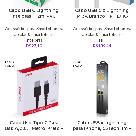
Cabo USB C Lightning,
Cabo USB C X Lightning
Intelbrasl, 1.2m, PVC,
1M 3A Branco HP – DHC-
Branco – EUAL12PB
MF102-1M
Acessórios para Smartphones
,
Acessórios para Smartphones
,
Celular & smartphone
Celular & smartphone
Intelbras
HP
R$
97,10
R$
139,44
ESGO
ESGO
TADO
TADO
Cabo Usb Tipo C Para
Cabo USB x Lightning
Usb A, 3.0, 1 Metro, Preto –
para iPhone, C3Tech, 1m –
P3UACP-1
Preto/Verde – CB-110BK