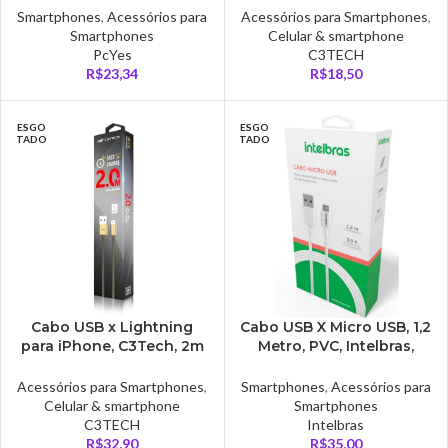
Smartphones
,
Acessórios para
Acessórios para Smartphones
,
Smartphones
Celular & smartphone
PcYes
C3TECH
R$
23,34
R$
18,50
ESGO
ESGO
TADO
TADO
Cabo USB x Lightning
Cabo USB X Micro USB, 1,2
para iPhone, C3Tech, 2m
Metro, PVC, Intelbras,
– Dourado – CB-210GD
Branco – EUAB12PB
Acessórios para Smartphones
,
Smartphones
,
Acessórios para
Celular & smartphone
Smartphones
C3TECH
Intelbras
R$
32,90
R$
35,00