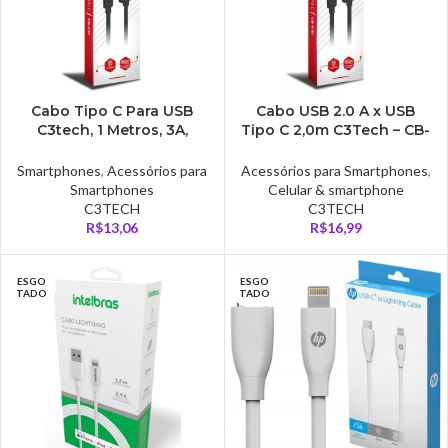
Cabo Tipo C Para USB
Cabo USB 2.0 A x USB
C3tech, 1 Metros, 3A,
Tipo C 2,0m C3Tech – CB-
Preto – CB-C10BK
C20BK
Smartphones
,
Acessórios para
Acessórios para Smartphones
,
Smartphones
Celular & smartphone
C3TECH
C3TECH
R$
13,06
R$
16,99
ESGO
ESGO
TADO
TADO