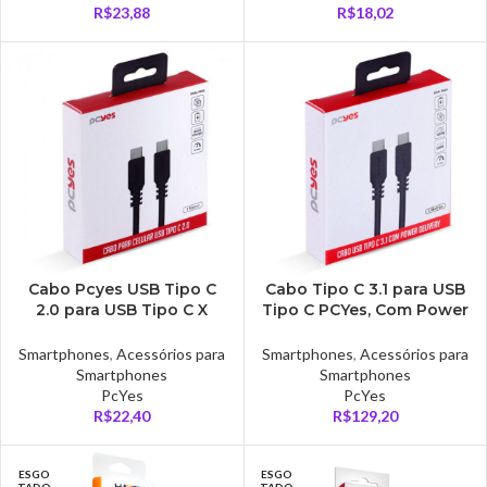
R$
23,88
R$
18,02
Cabo Pcyes USB Tipo C
Cabo Tipo C 3.1 para USB
2.0 para USB Tipo C X
Tipo C PCYes, Com Power
Type C 2.0, 1 Metro, Preto
Delivery, 100W, 2 Metros,
– PUCP-01
Preto – P31UCCP-2
Smartphones
,
Acessórios para
Smartphones
,
Acessórios para
Smartphones
Smartphones
PcYes
PcYes
R$
22,40
R$
129,20
ESGO
ESGO
TADO
TADO