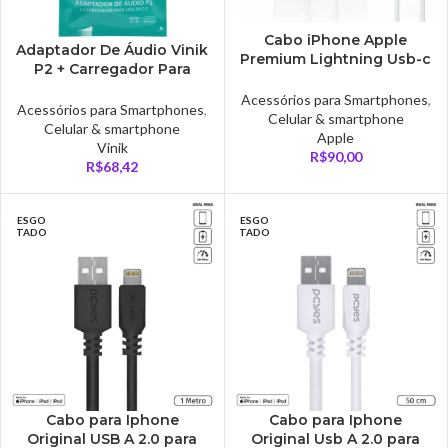
Cabo iPhone Apple
Adaptador De Áudio Vinik
Premium Lightning Usb-c
P2 + Carregador Para
Tipo C 1 Metro –
USB-C – ADPATC7.1
MD818M/A
Acessórios para Smartphones
,
Acessórios para Smartphones
,
Celular & smartphone
Celular & smartphone
Apple
Vinik
R$
90,00
R$
68,42
ESGO
ESGO
TADO
TADO
Cabo para Iphone
Cabo para Iphone
Original USB A 2.0 para
Original Usb A 2.0 para