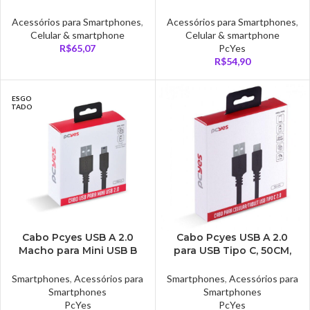
Lightning com
Lightning com
Certificado mfi 1 Metros
Certificado Mfi 50 Cm
Acessórios para Smartphones
,
Acessórios para Smartphones
,
Preto
Branco
Celular & smartphone
Celular & smartphone
R$
65,07
PcYes
R$
54,90
ESGO
TADO
Cabo Pcyes USB A 2.0
Cabo Pcyes USB A 2.0
Macho para Mini USB B
para USB Tipo C, 50CM,
Macho 1 Metro –
Preto – PUACP-05
PUANM2-1
Smartphones
,
Acessórios para
Smartphones
,
Acessórios para
Smartphones
Smartphones
PcYes
PcYes