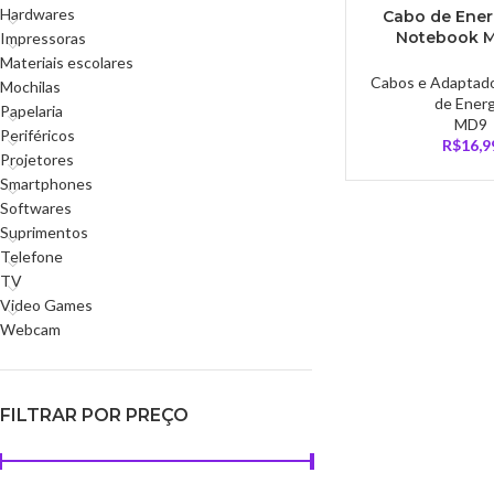
Hardwares
Cabo de Ener
Notebook MD
Impressoras
Metros, NBR
Materiais escolares
Bipolar – 
Cabos e Adaptad
Mochilas
de Energ
Papelaria
MD9
Periféricos
R$
16,9
Projetores
Smartphones
Softwares
Suprimentos
Telefone
TV
Video Games
Webcam
FILTRAR POR PREÇO