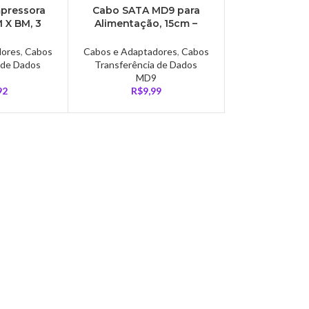
mpressora
Cabo SATA MD9 para
 X BM, 3
Alimentação, 15cm –
to – 2294
582145
dores
,
Cabos
Cabos e Adaptadores
,
Cabos
 de Dados
Transferência de Dados
MD9
92
R$
9,99