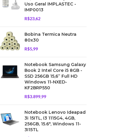
Uso Geral IMPLASTEC -
IMP0013
R$
23,62
Bobina Termica Neutra
80x30
R$
5,99
Notebook Samsung Galaxy
Book 2 Intel Core i5 8GB -
SSD 256GB 15,6” Full HD
Windows 11-NXED-
KF2BRP550
R$
3.899,99
Notebook Lenovo Ideapad
3i 15ITL, I3 1115G4, 4GB,
256GB, 15.6", Windows 11-
3I15TL