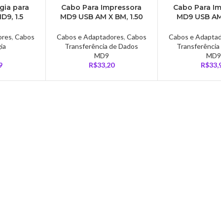
gia para
Cabo Para Impressora
Cabo Para I
9, 1.5
MD9 USB AM X BM, 1.50
MD9 USB AM
14136,
Metros, Preto – 2295
Metros, Pre
582061
ores
,
Cabos
Cabos e Adaptadores
,
Cabos
Cabos e Adapta
ia
Transferência de Dados
Transferência
MD9
MD9
9
R$
33,20
R$
33,