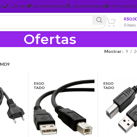
OS
CONTATO
RECUPERAR SENHA
RASTREAR PEDIDO
PRÉ-CADASTRO
R$
0,0
0
itens
Ofertas
Mostrar
9
2
MD9
ESGO
ESGO
TADO
TADO