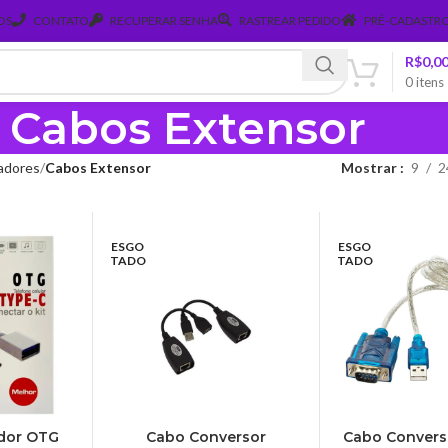
OS
CONTATO
RECUPERAR SENHA
RASTREAR PEDIDO
PRÉ-CADASTRO
R$
0,0
0
itens
Cabos Extensor
adores
Cabos Extensor
Mostrar
9
2
ESGO
ESGO
TADO
TADO
dor OTG
Cabo Conversor
Cabo Convers