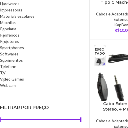
Tipo C Mach
Hardwares
Fêmea – KA
Impressoras
Cabos e Adaptad
Materiais escolares
Extens
Mochilas
KapBo
Papelaria
R$
10,0
Periféricos
Projetores
Smartphones
ESGO
TADO
Softwares
Suprimentos
Telefone
TV
Video Games
Webcam
Cabo Exten
FILTRAR POR PREÇO
Stereo, 4 M
CB047
Cabos e Adaptad
Extens