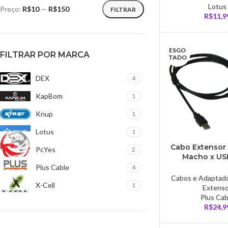
Lotus
Preço:
R$10
—
R$150
FILTRAR
R$
11,9
ESGO
FILTRAR POR MARCA
TADO
DEX
4
KapBom
1
Knup
1
Lotus
1
Cabo Extensor 
PcYes
2
Macho x USB
Fêmea, PlusC
Plus Cable
4
metros – PC
Cabos e Adaptad
X-Cell
1
Extens
Plus Cab
R$
24,9