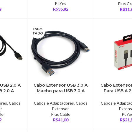
PcYes
Plus Ca
R$
35,82
9
R$
11,
ESGO
TADO
USB 2.0 A
Cabo Extensor USB 3.0 A
Cabo Extensor
 2.0 A
Macho para USB 3.0 A
Para USB A 2
able, 5
Fêmea, PlusCable, 3
28AWG, Puro
-USB5002
Metros – USBAF3030
Metro – P
ores
,
Cabos
Cabos e Adaptadores
,
Cabos
Cabos e Adapta
or
Extensor
Extens
le
Plus Cable
PcYe
9
R$
41,00
R$
21,