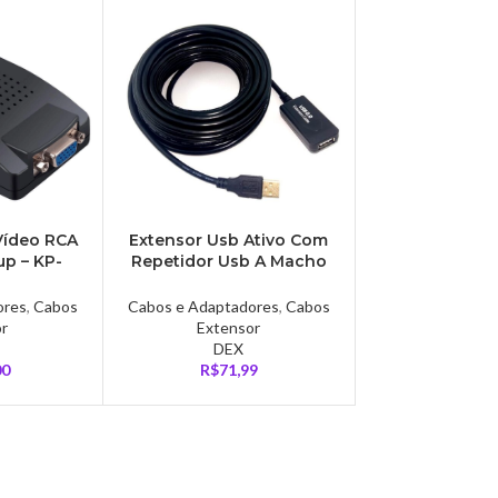
Vídeo RCA
Extensor Usb Ativo Com
up – KP-
Repetidor Usb A Macho
X A Fêmea 5,00 Metros
ores
,
Cabos
Cabos e Adaptadores
,
Cabos
or
Extensor
DEX
00
R$
71,99