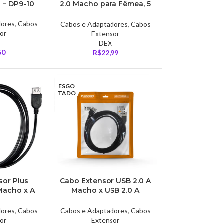
M – DP9-10
2.0 Macho para Fêmea, 5
Metros – CB0025DX
dores
,
Cabos
Cabos e Adaptadores
,
Cabos
or
Extensor
DEX
50
R$
22,99
ESGO
TADO
sor Plus
Cabo Extensor USB 2.0 A
Macho x A
Macho x USB 2.0 A
tros – PC-
Fêmea, PlusCable, 3
02
metros – PC-USB3002
dores
,
Cabos
Cabos e Adaptadores
,
Cabos
or
Extensor