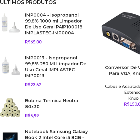
ULTIMOS PRODUTOS
IMP0004 - Isopropanol
99,8% 1000 ml Limpador
De Uso Geral PAIP100018
IMPLASTEC-IMP0004
R$
65,00
IMP0013 - Isopropanol
99,8% 250 Ml Limpador De
Conversor De 
Uso Geral IMPLASTEC -
Para VGA, Kn
IMP0013
3462
R$
23,62
Cabos e Adaptad
Extens
Knup
Bobina Termica Neutra
R$
150,
80x30
R$
5,99
Notebook Samsung Galaxy
Book 2 Intel Core i5 8GB -