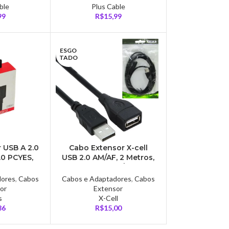
ble
Plus Cable
99
R$
15,99
ESGO
TADO
 USB A 2.0
Cabo Extensor X-cell
.0 PCYES,
USB 2.0 AM/AF, 2 Metros,
 Cobre, 1
Preto – XC-M/F-2M
UAMF2-1
dores
,
Cabos
Cabos e Adaptadores
,
Cabos
or
Extensor
s
X-Cell
86
R$
15,00