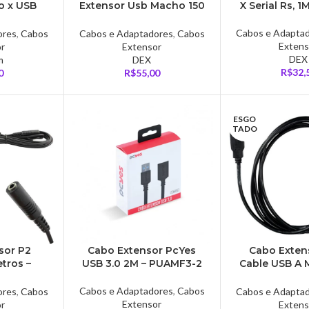
o x USB
Extensor Usb Macho 150
X Serial Rs, 1
-30-TY
Metros Via Cabo De
Rede Rj45 Knup – HB-
Cabos e Adapta
ores
,
Cabos
Cabos e Adaptadores
,
Cabos
T88
Extens
or
Extensor
DEX
m
DEX
R$
32,
0
R$
55,00
ESGO
TADO
sor P2
Cabo Extensor PcYes
Cabo Exten
etros –
USB 3.0 2M – PUAMF3-2
Cable USB A 
1
Fêmea, 1.8 Me
USB18
Cabos e Adaptadores
,
Cabos
ores
,
Cabos
Cabos e Adapta
Extensor
or
Extens