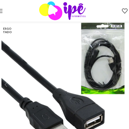
ESGO
TADO