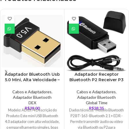
Adaptador Bluetooth Usb
Adaptador Receptor
5.0 Mini, Alta Velocidade –
Bluetooth P2 Receiver P3
AD0574B
Musica Para Carro, Fones,
Caixas – AD0246
Cabos e Adaptadores
,
Cabos e Adaptadores
,
Adaptador Bluetooth
Adaptador Bluetooth
DEX
Global Time
R$
29,00
R$
28,35
Modelo: AD0574 Descrição do
Dados técnicos -Modelo Bluetooth
Produto: Este mini USB Bluetooth
P2 BT-163 -Bluetooth 2.1 + EDR -
4.0 adaptador com alta velocidade,
Permite transmitir áudio ou vídeo
o emparelhamento simples, boas
via Bluetooth ou P2 para