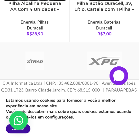
Pilha Alcalina Pequena
Pilha Botão Duracell, 3V,
AA Com 4 Unidades –
Lítio, Cartela com 1 Pilha –
MN1500B4
CR2032D
Energia
,
Pilhas
Energia
,
Baterias
Duracell
Duracell
R$
38,90
R$
7,00
C A Informatica Ltda | CNPJ: 33.482.008/0001-90 | Avenida Dos Ipês,
QD31 LT23, Bairro Cidade Jardim, CEP: 68.515-000 - | PARAUAPEBAS-
PA
Estamos usando cookies para fornecer a você a melhor
experiência em nosso site.
Feito com ❤ por
Agência ZeroumStudio
Você pode descobrir mais sobre quais cookies estamos usando
ou desativá-los em
configurações
.
Aceitar