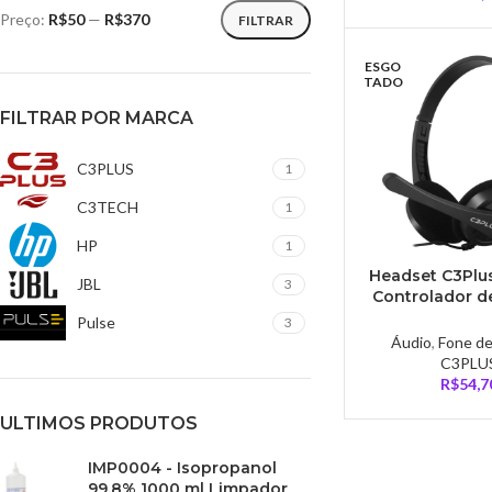
Preço:
R$50
—
R$370
FILTRAR
ESGO
TADO
FILTRAR POR MARCA
C3PLUS
1
C3TECH
1
HP
1
Headset C3Plus
JBL
3
Controlador d
Preto – PH
Pulse
3
Áudio
,
Fone d
C3PLU
R$
54,7
ULTIMOS PRODUTOS
IMP0004 - Isopropanol
99,8% 1000 ml Limpador