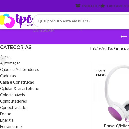
PRODUTOS
LANCAMENT
CATEGORIA
CATEGORIAS
Início
Áudio
Fone de
Áudio
Automação
Cabos e Adaptadores
ESGO
TADO
Cadeiras
Casa e Construçao
Celular & smartphone
Colecionáveis
Computadores
Conectividade
Drone
Energia
Fone C/Mic
Ferramentas