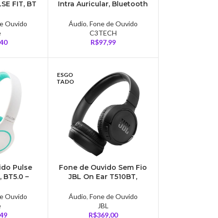
SE FIT, BT
Intra Auricular, Bluetooth
 e Bateria
5.0 Tws, Preto –
– PH346
EPTWS20BK
e Ouvido
Áudio
,
Fone de Ouvido
e
C3TECH
,40
R$
97,99
ESGO
TADO
ido Pulse
Fone de Ouvido Sem Fio
 BT5.0 –
JBL On Ear T510BT,
7
Bluetooth, Pure Bass,
Preto – T510BT
e Ouvido
Áudio
,
Fone de Ouvido
e
JBL
,49
R$
369,00