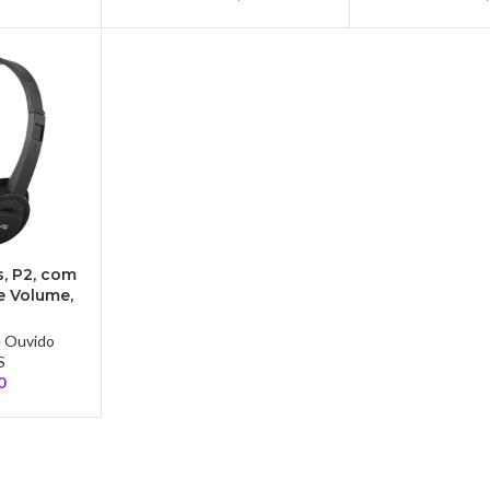
, P2, com
e Volume,
-02BK
e Ouvido
S
0