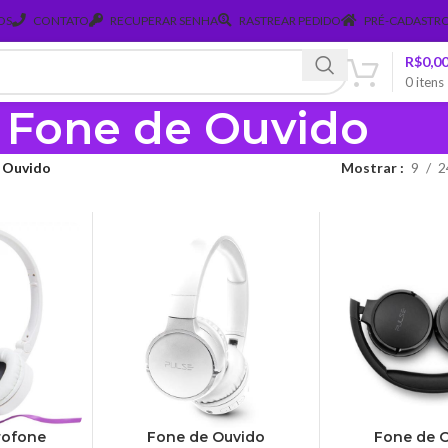
OS
CONTATO
RECUPERAR SENHA
RASTREAR PEDIDO
PRÉ-CADASTRO
R$
0,0
0
itens
Fone de Ouvido
 Ouvido
Mostrar
9
2
rofone
Fone de Ouvido
Fone de 