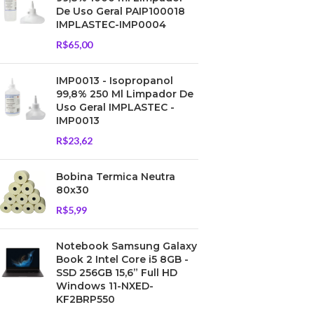
De Uso Geral PAIP100018
IMPLASTEC-IMP0004
R$
65,00
IMP0013 - Isopropanol
99,8% 250 Ml Limpador De
Uso Geral IMPLASTEC -
IMP0013
R$
23,62
Bobina Termica Neutra
80x30
R$
5,99
Notebook Samsung Galaxy
Book 2 Intel Core i5 8GB -
SSD 256GB 15,6” Full HD
Windows 11-NXED-
KF2BRP550