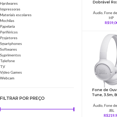
Dobrável Ro
Hardwares
H280
Impressoras
Áudio
,
Fone d
Materiais escolares
HP
Mochilas
R$
59,0
Papelaria
Periféricos
Projetores
Smartphones
Softwares
Suprimentos
Telefone
TV
Video Games
Webcam
Fone de Ouv
Tune, 3.5m, 
FILTRAR POR PREÇO
JBLT500
Áudio
,
Fone d
JBL
R$
219,