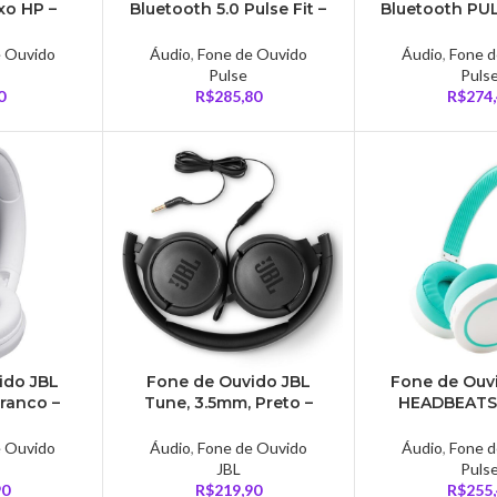
xo HP –
Bluetooth 5.0 Pulse Fit –
Bluetooth PUL
0
PH347
5.0, Microfone
30 horas 
e Ouvido
Áudio
,
Fone de Ouvido
Áudio
,
Fone d
Pulse
Puls
0
R$
285,80
R$
274
ido JBL
Fone de Ouvido JBL
Fone de Ouv
Branco –
Tune, 3.5mm, Preto –
HEADBEATS,
WHT
JBLT500BLK
PH34
e Ouvido
Áudio
,
Fone de Ouvido
Áudio
,
Fone d
JBL
Puls
90
R$
219,90
R$
255