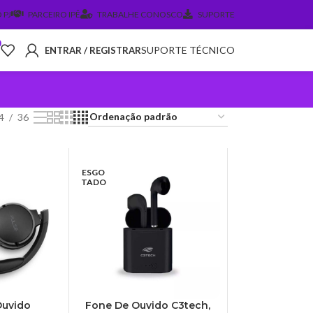
 PJ
PARCEIRO IPÊ
TRABALHE CONOSCO
SUPORTE
0
SUPORTE TÉCNICO
ENTRAR / REGISTRAR
4
36
ESGO
TADO
Ouvido
Fone De Ouvido C3tech,