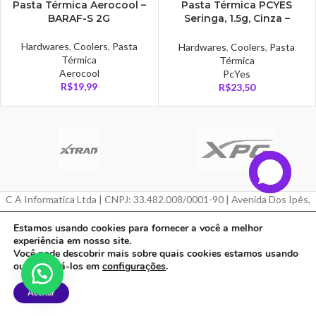
Pasta Térmica Aerocool –
Pasta Térmica PCYES
BARAF-S 2G
Seringa, 1.5g, Cinza –
PCYTZ1
Hardwares
,
Coolers
,
Pasta
Hardwares
,
Coolers
,
Pasta
Térmica
Térmica
Aerocool
PcYes
R$
19,99
R$
23,50
C A Informatica Ltda | CNPJ: 33.482.008/0001-90 | Avenida Dos Ipês,
QD31 LT23, Bairro Cidade Jardim, CEP: 68.515-000 - | PARAUAPEBAS-
Estamos usando cookies para fornecer a você a melhor
PA
experiência em nosso site.
Você pode descobrir mais sobre quais cookies estamos usando
Feito com ❤ por
Agência ZeroumStudio
ou desativá-los em
configurações
.
Aceitar