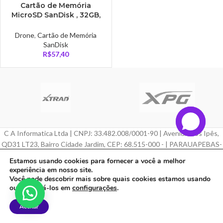
Cartão de Memória
MicroSD SanDisk , 32GB,
c/ adaptador classe 10 –
SDSQUNR-032G-GN3MA
Drone
,
Cartão de Memória
SanDisk
R$
57,40
C A Informatica Ltda | CNPJ: 33.482.008/0001-90 | Avenida Dos Ipês,
QD31 LT23, Bairro Cidade Jardim, CEP: 68.515-000 - | PARAUAPEBAS-
PA
Estamos usando cookies para fornecer a você a melhor
experiência em nosso site.
Feito com ❤ por
Agência ZeroumStudio
Você pode descobrir mais sobre quais cookies estamos usando
ou desativá-los em
configurações
.
Aceitar