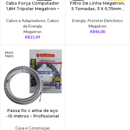
Cabo Força Computador
Filtro De Linha Megatron,
1,8M Tripolar Megatron –
5 Tomadas, 3 X 0,75mm ,
75752
1M, 10A, Preto – 01477
Cabos e Adaptadores
,
Cabos
Energia
,
Protetor Eletrônico
de Energia
Megatron
Megatron
R$
46,00
R$
15,99
ESGO
TADO
Passa fio c alma de aço
-10 metros – Profissional
– Megatron
Casa e Construçao