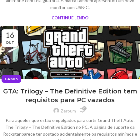
all-in-one com tela giratória. A marca também apresentou um novo
monitor com USB-C.
CONTINUE LENDO
16
OUT
GAMES
GTA: Trilogy – The Definitive Edition tem
requisitos para PC vazados
0
Zeroum
Para aqueles que estão empolgados para curtir Grand Theft Auto:
The Trilogy – The Definitive Edition no PC. A página de suporte da
Rockstar parece ter postado acidentalmente os requisitos mínimos e