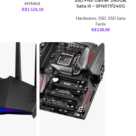
SSD FNX Gamer 240GB,
MYMAX
Sata III – SFNX17/240G
R$
1.526,18
Hardwares
,
SSD
,
SSD Sata
Fenix
R$
138,48