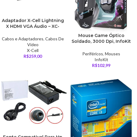
Adaptador X-Cell Lightning
X HDMI VGA Áudio – XC-
ADP-20
Mouse Game Óptico
Cabos e Adaptadores
,
Cabos De
Soldado, 3000 Dpi, InfoKit
Vídeo
– GM-700
X-Cell
Periféricos
,
Mouses
R$
259,00
InfoKit
R$
102,99