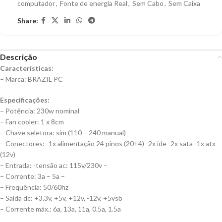
computador
,
Fonte de energia Real
,
Sem Cabo
,
Sem Caixa
Share:
Descrição
Características:
– Marca: BRAZIL PC
Especificações:
– Potência: 230w nominal
– Fan cooler: 1 x 8cm
– Chave seletora: sim (110 – 240 manual)
– Conectores: -1x alimentação 24 pinos (20+4) -2x ide -2x sata -1x atx
(12v)
– Entrada: -tensão ac: 115v/230v –
– Corrente: 3a – 5a –
– Frequência: 50/60hz
– Saída dc: +3.3v, +5v, +12v, -12v, +5vsb
– Corrente máx.: 6a, 13a, 11a, 0.5a, 1.5a