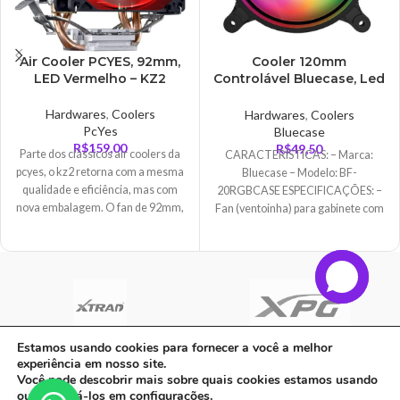
Air Cooler PCYES, 92mm,
Cooler 120mm
LED Vermelho – KZ2
Controlável Bluecase, Led
RGB – BF-20RGB
Hardwares
,
Coolers
Hardwares
,
Coolers
PcYes
Bluecase
R$
159,00
R$
49,50
Parte dos clássicos air coolers da
CARACTERÍSTICAS: – Marca:
pcyes, o kz2 retorna com a mesma
Bluecase – Modelo: BF-
qualidade e eficiência, mas com
20RGBCASE ESPECIFICAÇÕES: –
nova embalagem. O fan de 92mm,
Fan (ventoinha) para gabinete com
possui a função pwm que permitirá
LED circular RGB – LED RGB
uma ampla faixa de velocidade
para partidas mais longas. O
dissipador auxilia na distribuição
do calor absorvido entre suas
aletas, para que depois o fans
possam resfriá-las com maior
Estamos usando cookies para fornecer a você a melhor
eficiência. São 4 heat pipes
experiência em nosso site.
C A Informatica Ltda | CNPJ: 33.482.008/0001-90 | Avenida Dos Ipês,
refrigerados por um robusto
Você pode descobrir mais sobre quais cookies estamos usando
dissipador de alumínio, em
QD31 LT23, Bairro Cidade Jardim, CEP: 68.515-000 - | PARAUAPEBAS-
ou desativá-los em
configurações
.