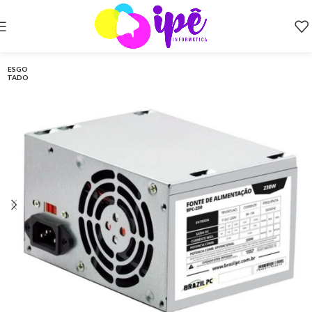
ESGO
TADO