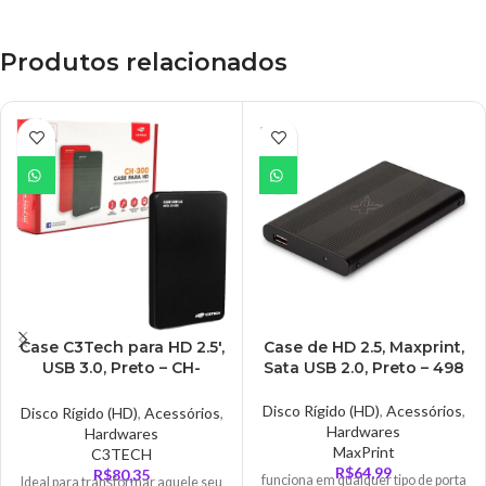
Produtos relacionados
ESGO
TADO
Case C3Tech para HD 2.5′,
Case de HD 2.5, Maxprint,
USB 3.0, Preto – CH-
Sata USB 2.0, Preto – 498
300BK
Disco Rígido (HD)
,
Acessórios
,
Disco Rígido (HD)
,
Acessórios
,
Hardwares
Hardwares
MaxPrint
C3TECH
R$
64,99
R$
80,35
funciona em qualquer tipo de porta
Ideal para transformar aquele seu