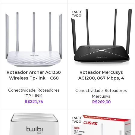
ESGO
TADO
Roteador Archer Ac1350
Roteador Mercusys
Wireless Tp-link – C60
AC1200, 867 Mbps, 4
Antenas – AC12G
Conectividade
,
Roteadores
Conectividade
,
Roteadores
TP-LINK
Mercusys
R$
321,76
R$
269,00
ESGO
TADO