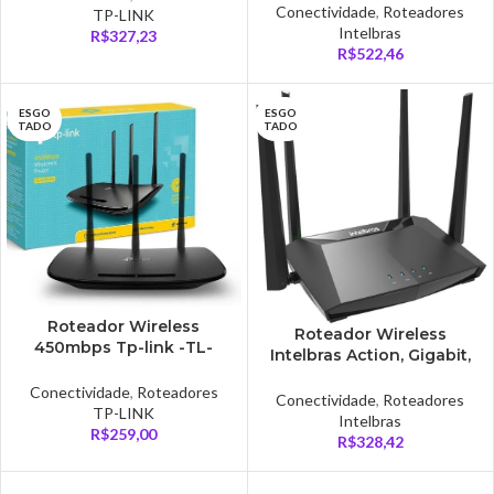
180 Metros, 60 Usuários,
Conectividade
,
Roteadores
TP-LINK
Branco – 311
Intelbras
R$
327,23
R$
522,46
ESGO
ESGO
TADO
TADO
Roteador Wireless
Roteador Wireless
450mbps Tp-link -TL-
Intelbras Action, Gigabit,
WR940N
Dual Band, 867Mbps, 4
Conectividade
,
Roteadores
Antenas – RG1200
Conectividade
,
Roteadores
TP-LINK
Intelbras
R$
259,00
R$
328,42