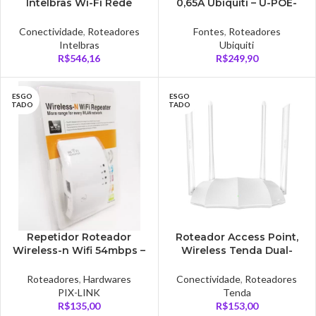
Intelbras Wi-Fi Rede
0,65A Ubiquiti – U-POE-
Mesh AC1200 Mbps, Dual
AT-BR
Band, Bivolt – 310
Conectividade
,
Roteadores
Fontes
,
Roteadores
Intelbras
Ubiquiti
R$
546,16
R$
249,90
ESGO
ESGO
TADO
TADO
Repetidor Roteador
Roteador Access Point,
Wireless-n Wifi 54mbps –
Wireless Tenda Dual-
AD0178
Band, 1200Mbps 4
Antenas MU-MIMO –
Roteadores
,
Hardwares
Conectividade
,
Roteadores
AC1200
PIX-LINK
Tenda
R$
135,00
R$
153,00