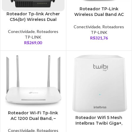
Roteador TP-Link
Roteador Tp-link Archer
Wireless Dual Band AC
C54(br) Wireless Dual
1200 – C5W
Band Ac1200 – TPN0246
Conectividade
,
Roteadores
Conectividade
,
Roteadores
TP-LINK
TP-LINK
R$
321,76
R$
269,00
Roteador Wi-Fi Tp-link
Roteador Wifi 5 Mesh
AC 1200 Dual Band, –
Intelbras Twibi Giga+,
EC220-G5
1200 AC, MU-MIMO, Até
Conectividade
,
Roteadores