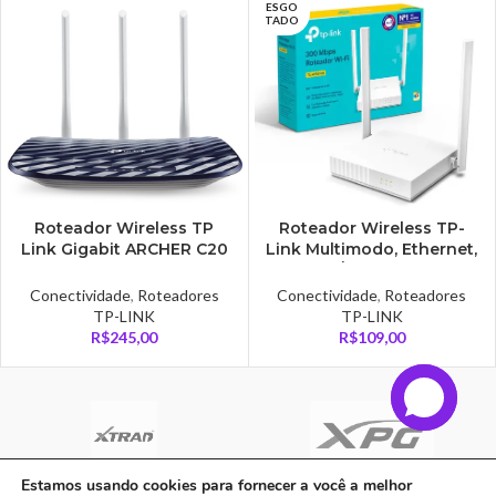
ESGO
TADO
Roteador Wireless TP
Roteador Wireless TP-
Link Gigabit ARCHER C20
Link Multimodo, Ethernet,
AC750 Dual Band, 4
300 MB/s – TL-WR829N
Portas LAN, 1 Porta WAN,
Conectividade
,
Roteadores
Conectividade
,
Roteadores
3 Antenas, TP Link –
TP-LINK
TP-LINK
AC750
R$
245,00
R$
109,00
Estamos usando cookies para fornecer a você a melhor