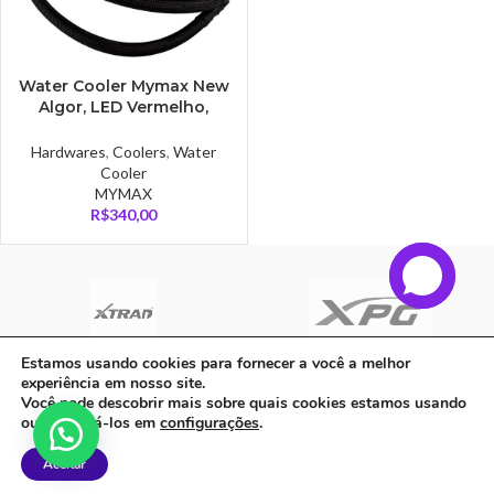
Water Cooler Mymax New
Algor, LED Vermelho,
120mm, AMD/Intel, Preto –
MYC/FC-V3-120-RD
Hardwares
,
Coolers
,
Water
Cooler
MYMAX
R$
340,00
Estamos usando cookies para fornecer a você a melhor
experiência em nosso site.
C A Informatica Ltda | CNPJ: 33.482.008/0001-90 | Avenida Dos Ipês,
Você pode descobrir mais sobre quais cookies estamos usando
QD31 LT23, Bairro Cidade Jardim, CEP: 68.515-000 - | PARAUAPEBAS-
ou desativá-los em
configurações
.
PA
Aceitar
Feito com ❤ por
Agência ZeroumStudio