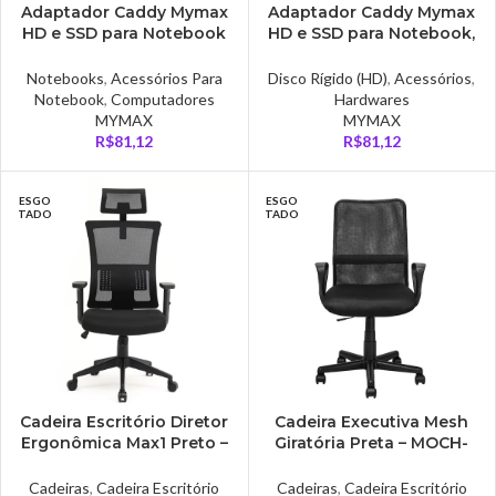
Adaptador Caddy Mymax
Adaptador Caddy Mymax
HD e SSD para Notebook
HD e SSD para Notebook,
12.7mm Mymax – MENC-
9.5mm – MENC-1111/95
1111/127
Notebooks
,
Acessórios Para
Disco Rígido (HD)
,
Acessórios
,
Notebook
,
Computadores
Hardwares
MYMAX
MYMAX
R$
81,12
R$
81,12
ESGO
ESGO
TADO
TADO
Cadeira Escritório Diretor
Cadeira Executiva Mesh
Ergonômica Max1 Preto –
Giratória Preta – MOCH-
MOCH-MAX1/BK
2005/BK
Cadeiras
,
Cadeira Escritório
Cadeiras
,
Cadeira Escritório