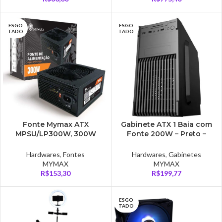
ESGO
ESGO
TADO
TADO
Fonte Mymax ATX
Gabinete ATX 1 Baia com
MPSU/LP300W, 300W
Fonte 200W – Preto –
Real, Bivolt Manual, com
MCA-FC-FA25M
Cabo, Preto
Hardwares
,
Fontes
Hardwares
,
Gabinetes
MYMAX
MYMAX
R$
153,30
R$
199,77
ESGO
TADO