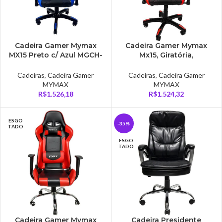
Cadeira Gamer Mymax
Cadeira Gamer Mymax
MX15 Preto c/ Azul MGCH-
Mx15, Giratória,
MX15/BK-BL
Preto/Vermelho – MGCH-
MX15/BK-RD
Cadeiras
,
Cadeira Gamer
Cadeiras
,
Cadeira Gamer
MYMAX
MYMAX
R$
1.526,18
R$
1.524,32
ESGO
-35%
TADO
ESGO
TADO
Cadeira Gamer Mymax
Cadeira Presidente