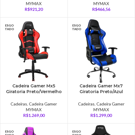
MYMAX
MYMAX
R$
921,20
R$
466,56
ESGO
ESGO
TADO
TADO
Cadeira Gamer Mx5
Cadeira Gamer Mx7
Giratoria Preto/Vermelho
Giratoria Preto/Azul
Mymax – MGCH-MX15/BK-
Mymax – MGCH-002/BL
RD
Cadeiras
,
Cadeira Gamer
Cadeiras
,
Cadeira Gamer
MYMAX
MYMAX
R$
1.269,00
R$
1.299,00
ESGO
ESGO