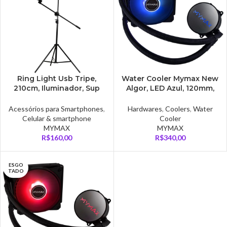
Ring Light Usb Tripe,
Water Cooler Mymax New
210cm, Iluminador, Sup
Algor, LED Azul, 120mm,
Smartphone, Mymax –
AMD/Intel, Preto –
MFVS-RLT210/BK
MYC/FC-V3-120-BL
Acessórios para Smartphones
,
Hardwares
,
Coolers
,
Water
Celular & smartphone
Cooler
MYMAX
MYMAX
R$
160,00
R$
340,00
ESGO
TADO