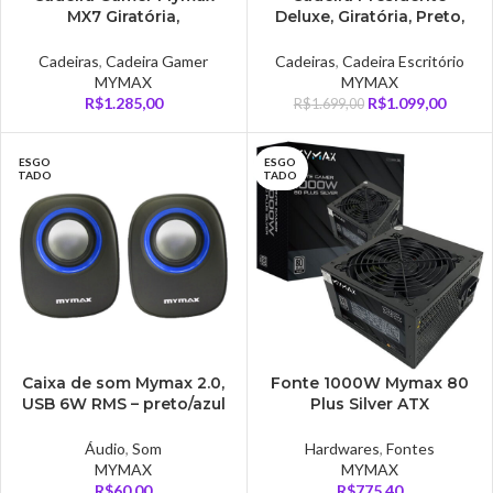
MX7 Giratória,
Deluxe, Giratória, Preto,
Preto/Vermelho
Mymax – MOCH-TBD/BK
Cadeiras
,
Cadeira Gamer
Cadeiras
,
Cadeira Escritório
MYMAX
MYMAX
R$
1.285,00
R$
1.099,00
R$
1.699,00
ESGO
ESGO
TADO
TADO
Caixa de som Mymax 2.0,
Fonte 1000W Mymax 80
USB 6W RMS – preto/azul
Plus Silver ATX
– SPK-SP205/BL
MPSU/FP1000W
Áudio
,
Som
Hardwares
,
Fontes
MYMAX
MYMAX
R$
60,00
R$
775,40