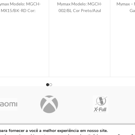
ymax Modelo: MGCH-
Mymax Modelo: MGCH-
Mymax – 
MX15/BK-RD Cor:
002/BL Cor Preto/Azul
Ga
Preto/Vermelho
Revestimento Couro
Espec
Revestimento:
Estrutura Metálica
Cor: 
stofamento de tecido
Superfície de Apoio Macio
Revestim
intético pu Estrutura:
em Poliuretano Peso
de couro
etálica Superfície de
Máximo Suportado
Estrutu
Apoio: Espuma com
01-90 | Avenida Dos Ipês, QD31 LT23, Bairro Cidade Jardim, CEP: 68.5
ra fornecer a você a melhor experiência em nosso site.