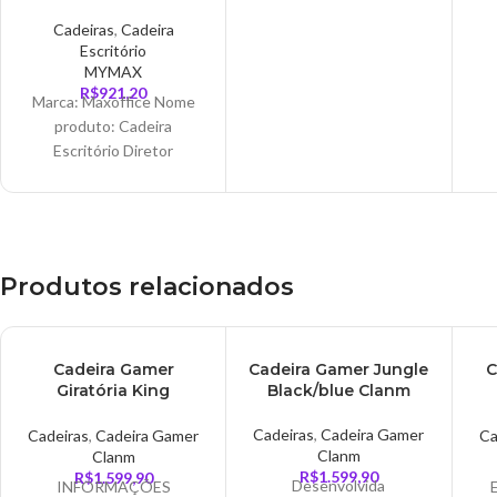
Max1 Preto – MOCH-
56.500 x 57.500 CM
MAX1/BK
Cadeiras
,
Cadeira
Dimensões: Dimensão
Escritório
geral: 58 x 50 x 89-98 cm
MYMAX
R$
921,20
Marca: Maxoffice Nome
produto: Cadeira
Escritório Diretor
Ergonomica MAX1 Preto
Modelo: Diretor
Ergonomica MAX1
Cor: Preto
Revestimento: Tela Mesh
Produtos relacionados
Estrutura: Metálica
Superfície de
Apoio: Espuma injetada
ESGO
ESGO
ES
Cadeira Gamer
Cadeira Gamer Jungle
C
com
TADO
TADO
TA
Giratória King
Black/blue Clanm
Black/rgb Clanm
Cadeiras
,
Cadeira Gamer
Cadeiras
,
Cadeira Gamer
Ca
Clanm
Clanm
R$
1.599,90
R$
1.599,90
Desenvolvida
INFORMAÇÕES