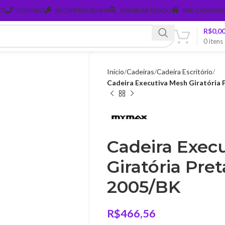
OS
CONTATO
RECUPERAR SENHA
RASTREAR PEDIDO
PRÉ-CADASTRO
R$
0,0
0
itens
Início
Cadeiras
Cadeira Escritório
Cadeira Executiva Mesh Giratória
Cadeira Exec
Giratória Pre
2005/BK
R$
466,56