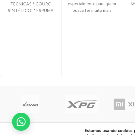
especialmente para quem
TÉCNICAS * COURO
M
busca ter muito mais
SINTÉTICO; * ESPUMA
conforto, a Cadeira
CRUA DE ALTA
Gamer JUNGLE
DENSIDADE; * APOIO
BLACK/BLUE DA CLANM
DE BRAÇOS FIXOS; *
E
conta com o design
AJUSTE DE ALTURA;
s
M
C A Informatica Ltda | CNPJ: 33.482.008/00
Estamos usando cookies pa