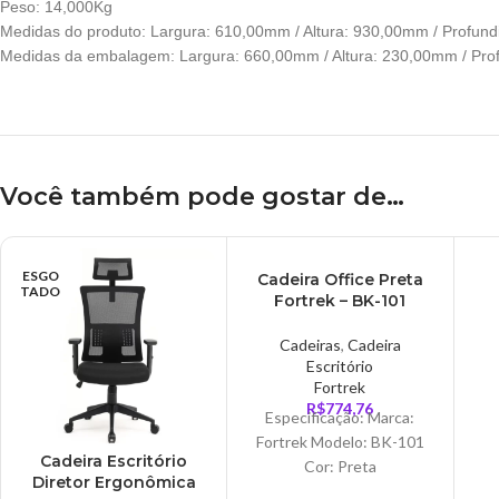
Peso: 14,000Kg
Medidas do produto: Largura: 610,00mm / Altura: 930,00mm / Profun
Medidas da embalagem: Largura: 660,00mm / Altura: 230,00mm / Pr
Você também pode gostar de…
ESGO
ESGO
Cadeira Office Preta
TADO
TADO
Fortrek – BK-101
Cadeiras
,
Cadeira
Escritório
Fortrek
R$
774,76
Especificação: Marca:
Fortrek Modelo: BK-101
Cadeira Escritório
Cor: Preta
Diretor Ergonômica
Dimensões: 26.000 x