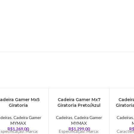
GO
ESGO
ESGO
adeira Gamer Mx5
Cadeira Gamer Mx7
Cadeir
DO
TADO
TADO
Giratoria
Giratoria Preto/Azul
Giratori
Preto/Vermelho
Mymax – MGCH-
Myma
Mymax – MGCH-
002/BL
deiras
,
Cadeira Gamer
Cadeiras
,
Cadeira Gamer
Cadeiras
MX15/BK-RD
MYMAX
MYMAX
R$
1.269,00
R$
1.299,00
R
Especificação: Marca:
Especificação: Marca:
Caracterí