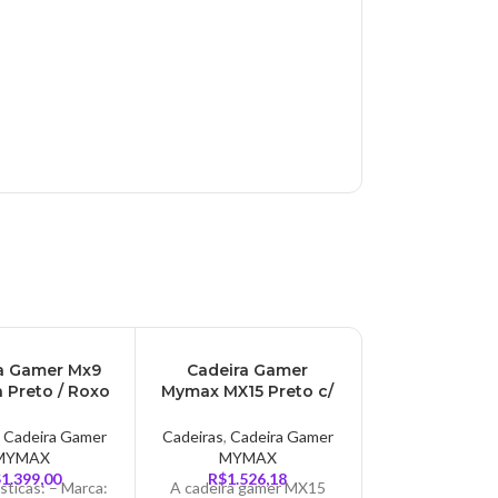
ESGO
a Gamer Mx9
Cadeira Gamer
TADO
a Preto / Roxo
Mymax MX15 Preto c/
x – MGCH-
Azul MGCH-MX15/BK-
MX9PL
BL
,
Cadeira Gamer
Cadeiras
,
Cadeira Gamer
MYMAX
MYMAX
$
1.399,00
R$
1.526,18
sticas: – Marca:
A cadeira gamer MX15