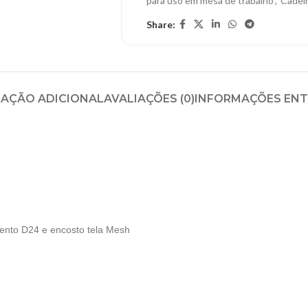
para uso em mesa de trabalho
,
Cadeir
Share:
AÇÃO ADICIONAL
AVALIAÇÕES (0)
INFORMAÇÕES EN
sento D24 e encosto tela Mesh