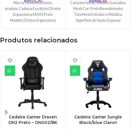
R$
921,20
R$
466,56
Marca: Maxoffice Nome
Características: Modelo: Executiva
produto: Cadeira Escritório Diretor
Mesh Cor: Preto Revestimento:
Ergonomica MAX1 Preto
Tela Mesh Estrutura: Metálica
Modelo: Diretor Ergonomica
Superfície de Apoio: Espuma
MAX1 Cor: Preto
injetada com densidade
Revestimento: Tela Mesh
controlada –
Estrutura: Metálica Superfície de
Produtos relacionados
Apoio: Espuma injetada com
ESGO
ESGO
TADO
TADO
Cadeira Gamer Draxen
Cadeira Gamer Jungle
DN2 Preto – DN002/BK
Black/blue Clanm