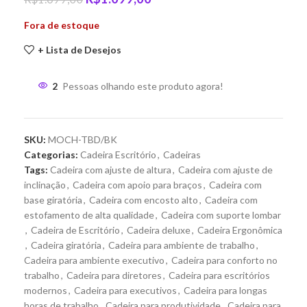
Fora de estoque
+ Lista de Desejos
2
Pessoas olhando este produto agora!
SKU:
MOCH-TBD/BK
Categorias:
Cadeira Escritório
,
Cadeiras
Tags:
Cadeira com ajuste de altura
,
Cadeira com ajuste de
inclinação
,
Cadeira com apoio para braços
,
Cadeira com
base giratória
,
Cadeira com encosto alto
,
Cadeira com
estofamento de alta qualidade
,
Cadeira com suporte lombar
,
Cadeira de Escritório
,
Cadeira deluxe
,
Cadeira Ergonômica
,
Cadeira giratória
,
Cadeira para ambiente de trabalho
,
Cadeira para ambiente executivo
,
Cadeira para conforto no
trabalho
,
Cadeira para diretores
,
Cadeira para escritórios
modernos
,
Cadeira para executivos
,
Cadeira para longas
horas de trabalho
,
Cadeira para produtividade
,
Cadeira para