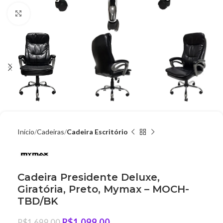
Clique para ampliar
Início
Cadeiras
Cadeira Escritório
Cadeira Presidente Deluxe,
Giratória, Preto, Mymax – MOCH-
TBD/BK
R$
1.099,00
R$
1.699,00