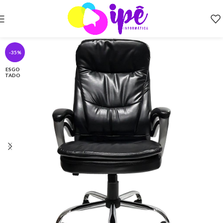
-35%
ESGO
TADO