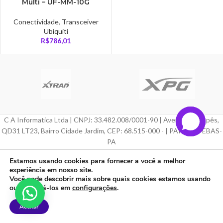
Multi – UF-MM-10G
Conectividade
,
Transceiver
Ubiquiti
R$
786,01
C A Informatica Ltda | CNPJ: 33.482.008/0001-90 | Avenida Dos Ipês,
QD31 LT23, Bairro Cidade Jardim, CEP: 68.515-000 - | PARAUAPEBAS-
PA
Estamos usando cookies para fornecer a você a melhor
Feito com ❤ por
Agência ZeroumStudio
experiência em nosso site.
Você pode descobrir mais sobre quais cookies estamos usando
ou desativá-los em
configurações
.
Aceitar