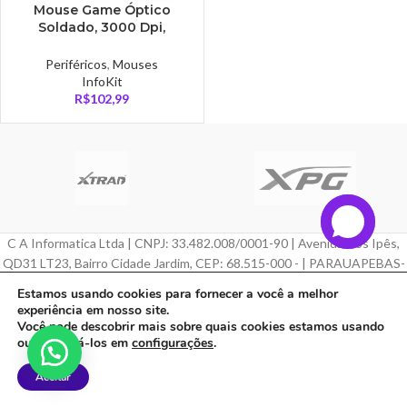
Mouse Game Óptico
Soldado, 3000 Dpi,
InfoKit – GM-700
Periféricos
,
Mouses
InfoKit
R$
102,99
C A Informatica Ltda | CNPJ: 33.482.008/0001-90 | Avenida Dos Ipês,
QD31 LT23, Bairro Cidade Jardim, CEP: 68.515-000 - | PARAUAPEBAS-
PA
Estamos usando cookies para fornecer a você a melhor
experiência em nosso site.
Feito com ❤ por
Agência ZeroumStudio
Você pode descobrir mais sobre quais cookies estamos usando
ou desativá-los em
configurações
.
Aceitar