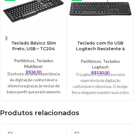
Teclado Básico Slim
Teclado com fio USB
Preto, USB – TC204
Logitech Resistente à
Respingos e Layout
ABNT2 – K120
Periféricos
,
Teclados
Periféricos
,
Teclados
Multilaser
Logitech
R$
34,90
R$
130,00
Desfrute de uma experiência
O Logitech K120 oferece uma
de digitação confortável e
experiência de digitação
silenciosa graças às teclas de
confortável e silenciosa. O design
baixo perfil que praticamente
fino e elegante mantém suas mãos
não fazem ruído e ao teclado de
em uma posição mais natural para
tamanho padrão com layout
que você possa digitar com maior
ABNT2, teclas F e teclado
conforto.
Produtos relacionados
numérico.
Com um design de baixo perfil e
resistente a derramamentos*,
ESGO
ESGO
teclas resistentes que suportam