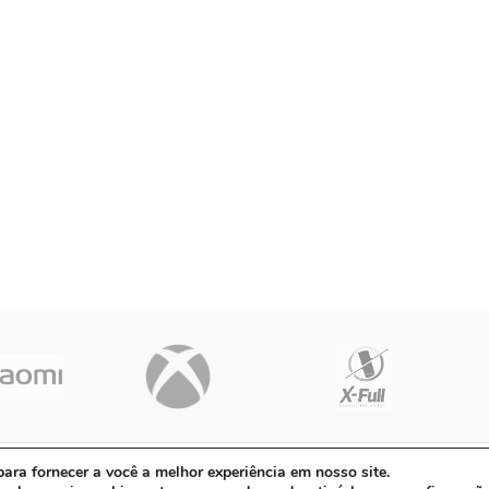
01-90 | Avenida Dos Ipês, QD31 LT23, Bairro Cidade Jardim, CEP: 68.5
ra fornecer a você a melhor experiência em nosso site.