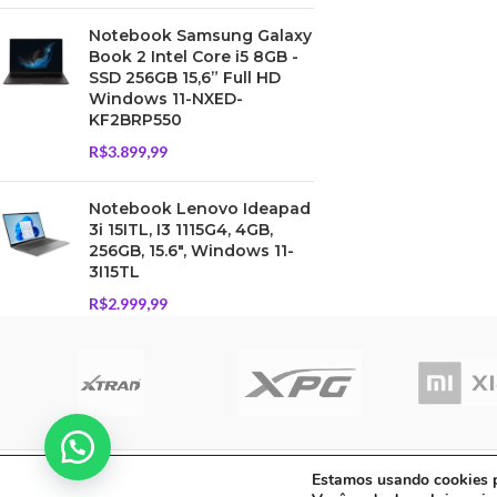
Notebook Samsung Galaxy
Book 2 Intel Core i5 8GB -
SSD 256GB 15,6” Full HD
Windows 11-NXED-
KF2BRP550
R$
3.899,99
Notebook Lenovo Ideapad
3i 15ITL, I3 1115G4, 4GB,
256GB, 15.6", Windows 11-
3I15TL
R$
2.999,99
C A Informatica Ltda | CNPJ: 33.482.008/00
Estamos usando cookies pa