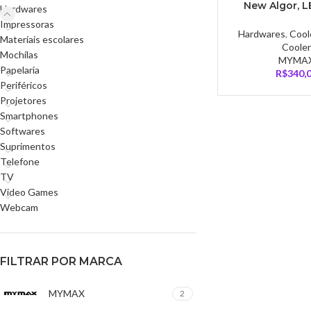
New Algor, L
Hardwares
120mm, AMD/Int
Impressoras
– MYC/FC-V3
Hardwares
,
Cool
Materiais escolares
Cooler
Mochilas
MYMA
Papelaria
R$
340,
Periféricos
Projetores
Smartphones
Softwares
Suprimentos
Telefone
TV
Video Games
Webcam
FILTRAR POR MARCA
MYMAX
2