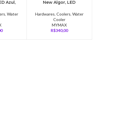
ED Azul,
New Algor, LED
el, Preto
Vermelho, 120mm,
-120-BL
AMD/Intel, Preto –
ers
,
Water
Hardwares
,
Coolers
,
Water
MYC/FC-V3-120-RD
Cooler
X
MYMAX
00
R$
340,00