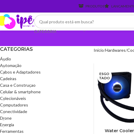
PRODUTOS
LANCAMENT
CATEGORIA
CATEGORIAS
Início
Hardwares
Coo
Áudio
Automação
Cabos e Adaptadores
ESGO
TADO
Cadeiras
Casa e Construçao
Celular & smartphone
Colecionáveis
Computadores
Conectividade
Drone
Energia
Water Coole
Ferramentas