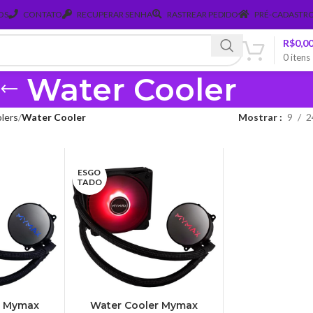
OS
CONTATO
RECUPERAR SENHA
RASTREAR PEDIDO
PRÉ-CADASTRO
R$
0,0
0
itens
Water Cooler
lers
Water Cooler
Mostrar
9
2
ESGO
TADO
r Mymax
Water Cooler Mymax