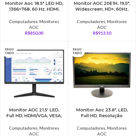
Monitor Aoc 18.5″ LED HD,
Monitor AOC 20E1H, 19,5″,
1366×768, 60 Hz, HDMI,
Widescreen, HD+, 60Hz,
VGA, Ajuste De
HDMI e VGA, Low Blue
Inclinação, Widescreen –
Mode, Anti-reflexo –
Computadores
,
Monitores
Computadores
,
Monitores
E970SWHNL
20E1H
AOC
AOC
R$
850,00
R$
913,10
ESGO
ESGO
TADO
TADO
Monitor AOC 21.5′ LED,
Monitor Aoc 23.6″, LED,
Full HD, HDMI/VGA, VESA,
Full HD, Resolução
Adaptive Sync, Low Blue
1920×1080, 75 Hz, HDMI,
Light – 22B1HM5
VGA, Widescreen –
Computadores
,
Monitores
Computadores
,
Monitores
M2470SWH2
AOC
AOC