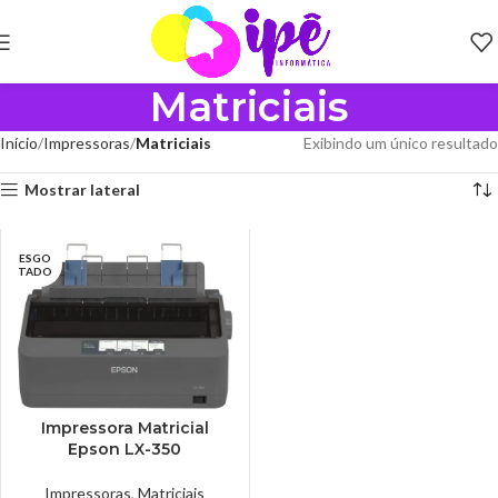
Matriciais
Início
Impressoras
Matriciais
Exibindo um único resultado
Mostrar lateral
ESGO
TADO
Impressora Matricial
Epson LX-350
Impressoras
,
Matriciais