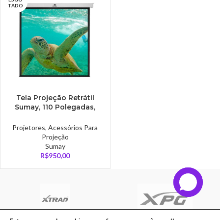
TADO
Tela Projeção Retrátil
Sumay, 110 Polegadas,
2.00×2.00m, Quadrada 1:1
– TRQS110
Projetores
,
Acessórios Para
Projeção
Sumay
R$
950,00