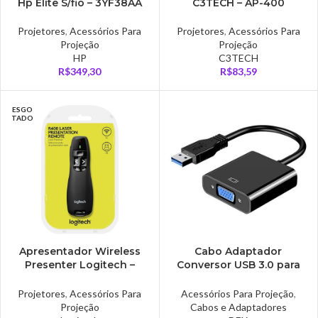
Hp Elite S/fio – 3YF38AA
C3TECH – AP-400
Projetores
,
Acessórios Para
Projetores
,
Acessórios Para
Projeção
Projeção
HP
C3TECH
R$
349,30
R$
83,59
ESGO
TADO
Apresentador Wireless
Cabo Adaptador
Presenter Logitech –
Conversor USB 3.0 para
R400
VGA Fêmea
Projetores
,
Acessórios Para
Acessórios Para Projeção
,
Projeção
Cabos e Adaptadores