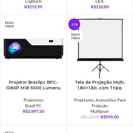
Logitech
DEX
R$
253,99
R$
118,80
ESGO
-17%
TADO
ESGO
TADO
Projetor Brazilpc BPC-
Tela de Projeção Multi,
1080P M18 5000 Lumens,
1.80×1.80, com Tripe,
HDMI/USB, VGA/AV/SD
Preto e Branco – AC354
CARD, Preto e Branco –
Projetores
Projetores
,
Acessórios Para
BPC-1080P
Brazil PC
Projeção
R$
2.897,50
Multilaser
R$
999,00
R$
1.200,00
ESGO