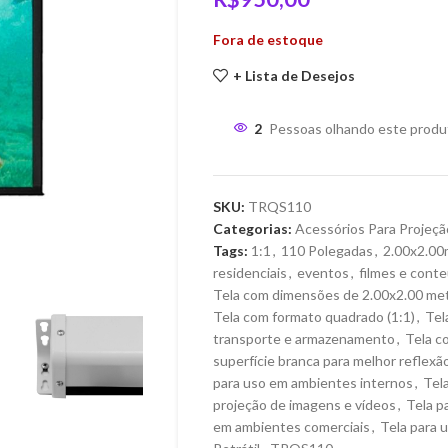
Fora de estoque
+ Lista de Desejos
2
Pessoas olhando este produ
SKU:
TRQS110
Categorias:
Acessórios Para Projeçã
Tags:
1:1
,
110 Polegadas
,
2.00x2.00
residenciais
,
eventos
,
filmes e cont
Tela com dimensões de 2.00x2.00 me
Tela com formato quadrado (1:1)
,
Tel
transporte e armazenamento
,
Tela c
superfície branca para melhor reflexão
para uso em ambientes internos
,
Tel
projeção de imagens e vídeos
,
Tela p
em ambientes comerciais
,
Tela para 