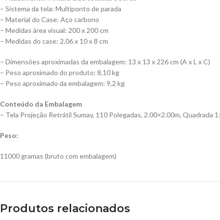
– Sistema da tela: Multiponto de parada
– Material do Case: Aço carbono
– Medidas área visual: 200 x 200 cm
– Medidas do case: 2,06 x 10 x 8 cm
– Dimensões aproximadas da embalagem: 13 x 13 x 226 cm (A x L x C)
– Peso aproximado do produto: 8,10 kg
– Peso aproximado da embalagem: 9,2 kg
Conteúdo da Embalagem
– Tela Projeção Retrátil Sumay, 110 Polegadas, 2.00×2.00m, Quadrada
Peso:
11000 gramas (bruto com embalagem)
Produtos relacionados