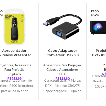
GO
ESGO
DO
TADO
Apresentador
Cabo Adaptador
Proje
ireless Presenter
Conversor USB 3.0
BPC-10
Logitech – R400
para VGA Fêmea
Lumens
VGA/A
rojetores
,
Acessórios
Acessórios Para Projeção
,
Pr
Preto e
Para Projeção
Cabos e Adaptadores
B
Logitech
DEX
R
Caracterí
R$
253,99
R$
118,80
 apresentador sem fio
Características: – Marca:
Brazilpc
gitech R400 foi projeto
DEX – Modelo: CB0275
1080P –
para ajudá-lo a ser
Especificações: – Tipo de
Branco E
destaque em suas
item: Adaptador USB3.0
Lume
apresentações. Os
para VGA – Interface
Resolução