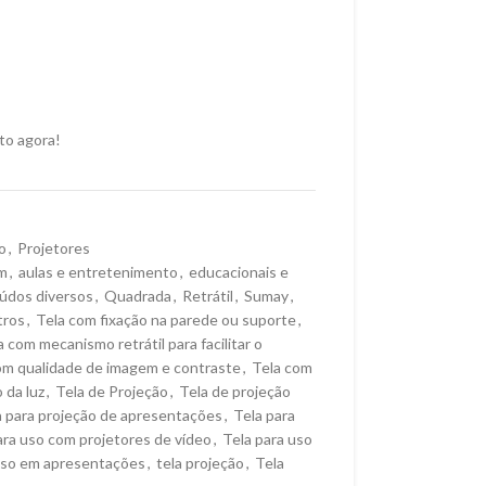
to agora!
o
,
Projetores
m
,
aulas e entretenimento
,
educacionais e
eúdos diversos
,
Quadrada
,
Retrátil
,
Sumay
,
tros
,
Tela com fixação na parede ou suporte
,
a com mecanismo retrátil para facilitar o
om qualidade de imagem e contraste
,
Tela com
 da luz
,
Tela de Projeção
,
Tela de projeção
a para projeção de apresentações
,
Tela para
ara uso com projetores de vídeo
,
Tela para uso
uso em apresentações
,
tela projeção
,
Tela