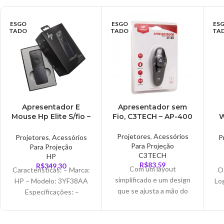
ESGO
ESGO
ES
TADO
TADO
TA
Apresentador E
Apresentador sem
Mouse Hp Elite S/fio –
Fio, C3TECH – AP-400
W
3YF38AA
Projetores
,
Acessórios
Projetores
,
Acessórios
P
Para Projeção
Para Projeção
C3TECH
HP
R$
83,59
R$
349,30
Com um layout
Características: – Marca:
O
simplificado e um design
HP – Modelo: 3YF38AA
Lo
que se ajusta a mão do
Especificações: –
usuário, o apresentador
Conector: Porta de
AP-400 da C3Tech traz
carregamento Micro USB
um produto de alta