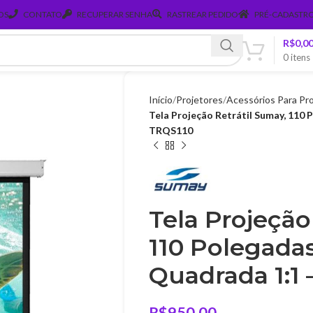
OS
CONTATO
RECUPERAR SENHA
RASTREAR PEDIDO
PRÉ-CADASTRO
R$
0,0
0
itens
Início
Projetores
Acessórios Para Pr
Tela Projeção Retrátil Sumay, 110 
TRQS110
Tela Projeção
110 Polegadas
Quadrada 1:1 
R$
950,00