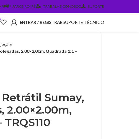
 PJ
PARCEIRO IPÊ
TRABALHE CONOSCO
SUPORTE
0
SUPORTE TÉCNICO
ENTRAR / REGISTRAR
ojeção
Polegadas, 2.00×2.00m, Quadrada 1:1 –
 Retrátil Sumay,
, 2.00×2.00m,
– TRQS110