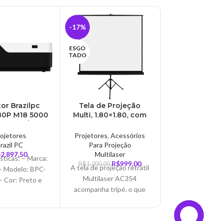
-17%
ESGO
TADO
tor Brazilpc
Tela de Projeção
80P M18 5000
Multi, 1.80×1.80, com
, HDMI/USB,
Tripe, Preto e Branco
V/SD CARD,
– AC354
ojetores
Projetores
,
Acessórios
 Branco – BPC-
razil PC
Para Projeção
1080P
$
2.897,50
Multilaser
sticas: – Marca:
R$
999,00
R$
1.200,00
A tela de projeção retrátil
 – Modelo: BPC-
Multilaser AC354
 Cor: Preto e
acompanha tripé. o que
specificações:
torna ela portátil. com
ns: – 5000
fácil transporte e
 Nativa: – 1920