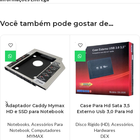
Você também pode gostar de…
ESGO
TADO
Adaptador Caddy Mymax
Case Para Hd Sata 3,5
HD e SSD para Notebook
Externo Usb 3,0 Para Hd
12.7mm Mymax – MENC-
De Pc, Dex – DX-3530
1111/127
Notebooks
,
Acessórios Para
Disco Rígido (HD)
,
Acessórios
,
Notebook
,
Computadores
Hardwares
MYMAX
DEX