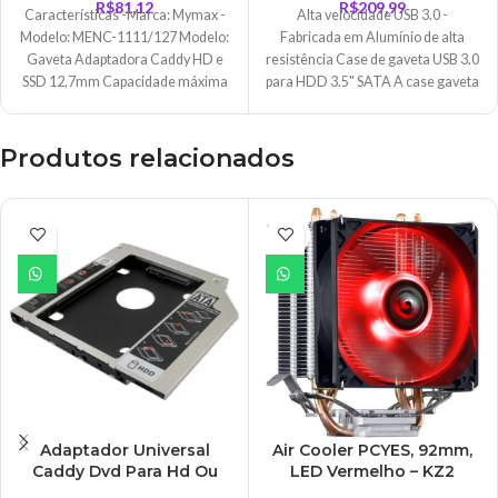
R$
81,12
R$
209,99
Características -Marca: Mymax -
Alta velocidade USB 3.0 -
Modelo: MENC-1111/127 Modelo:
Fabricada em Alumínio de alta
Gaveta Adaptadora Caddy HD e
resistência Case de gaveta USB 3.0
SSD 12,7mm Capacidade máxima
para HDD 3.5" SATA A case gaveta
HD/SSD: 2 TB Interface: SATA
em alumínio é compacta, leve, não
necessita de instalação (plug &
play) e oferece ao usuário alta
Produtos relacionados
performance e velocidade de
transmissão. O corpo em alumínio
garante maior proteção e alta
ESGO
dissipação de calor. É compatível
TADO
com HDs de até 4TB, possui
entrada USB 3.0 e conexão SATA
3.5".
Adaptador Universal
Air Cooler PCYES, 92mm,
Caddy Dvd Para Hd Ou
LED Vermelho – KZ2
Ssd 9.5mm – AD0277