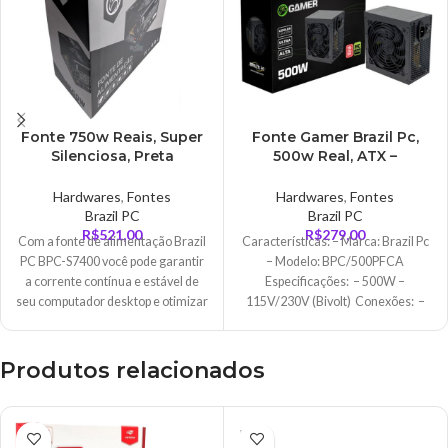
Fonte 750w Reais, Super
Fonte Gamer Brazil Pc,
Silenciosa, Preta
500w Real, ATX –
115v/230v – BPC-S7400
BPC/500PFCA
Hardwares
,
Fontes
Hardwares
,
Fontes
Brazil PC
Brazil PC
R$
521,00
R$
279,00
Com a fonte de alimentação Brazil
Características: – Marca: Brazil Pc
PC BPC-S7400 você pode garantir
– Modelo: BPC/500PFCA
a corrente contínua e estável de
Especificações: – 500W –
seu computador desktop e otimizar
115V/230V (Bivolt) Conexões: –
o funcionamento de seus
1x Alimentação 24 pinos
componentes. Controle de
temperatura Através de seu
Produtos relacionados
sistema de refrigeração, você
poderá manter a temperatura ideal
de seus componentes e evitar o
ESGO
superaquecimento. Sem barulho
TADO