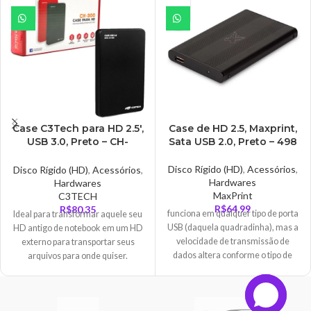
ou distrações Devido à sua
operação silenciosa, o seu
equipamento operará
minimizando o nível de ruído, para
tornar o seu dia mais agradável.
Case C3Tech para HD 2.5′,
Case de HD 2.5, Maxprint,
USB 3.0, Preto – CH-
Sata USB 2.0, Preto – 498
300BK
Disco Rígido (HD)
,
Acessórios
,
Disco Rígido (HD)
,
Acessórios
,
Hardwares
Hardwares
MaxPrint
C3TECH
R$
64,99
R$
80,35
funciona em qualquer tipo de porta
Ideal para transformar aquele seu
USB (daquela quadradinha), mas a
HD antigo de notebook em um HD
velocidade de transmissão de
externo para transportar seus
dados altera conforme o tipo de
arquivos para onde quiser.
USB
Podendo ser acessado por
qualquer computador / notebook /
TV / video game com uma entrada