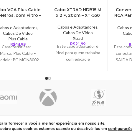
bo VGA Plus Cable,
Cabo XTRAD HDB15 M
Conver
Metros, com Filtro –
x 2 F, 20cm – XT-550
RCA Par
PC-MON3002
K
Cabos e Adaptadores
,
abos e Adaptadores
,
Cabos 
Cabos De Vídeo
Cabos De Vídeo
Cabo
Xtrad
Plus Cable
R$
21,99
R$
44,99
R
Este cabo adaptador é
Características: –
Este conv
ideal para quem trabalha
Marca: Plus Cable –
conectar
com edição e
odelo: PC-MON3002
SAÍDA D
apresentação de vídeo ou
Especificações: –
como 
imagem, ele serve para
plicação: Monitores,
Com
duplicar o sinal de
Projetores, Tvs, com
Noteboo
conectores 15 pinos
aída VGA – Cabo de 3
Televisõ
(HDB15 ou VGA) para 2
metros – Material
outros t
monitores através de
tenham
tecnologia analógica.
VÍDEO 
Duplicando o sinal e
Amarel
gerando 2 saidas para 2
(Super 
01-90 | Avenida Dos Ipês, QD31 LT23, Bairro Cidade Jardim, CEP: 68.5
ra fornecer a você a melhor experiência em nosso site.
monitores que receberão
não passa
 sobre quais cookies estamos usando ou desativá-los em
configuraçõ
a mesma imagem.
portanto 
ito com ❤ por
Agência ZeroumStudio