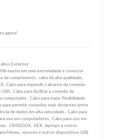
to agora!
Cabos Extensor
USB macho em uma extremidade e conector
os de comprimento
,
cabo de alta qualidade
,
.0
,
Cabo para expandir o alcance da conexão
o USB
,
Cabo para facilitar a conexão de
 do computador
,
Cabo para maior flexibilidade
 para permitir conexões mais distantes entre
ência de dados em alta velocidade
,
Cabo para
ara uso em computadores
,
Cabo para uso em
ras
,
CB0025DX
,
DEX
,
laptops e outros
ara Fêmea
,
mouses e outros dispositivos USB