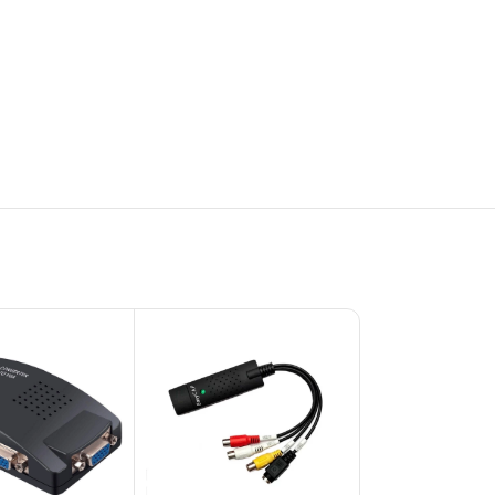
ESGO
TADO