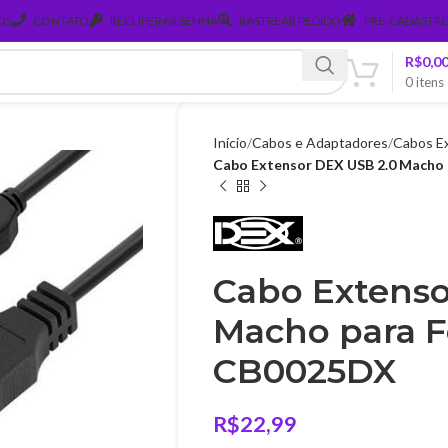
OS
CONTATO
RECUPERAR SENHA
RASTREAR PEDIDO
PRÉ-CADASTRO
R$
0,0
0
itens
Início
Cabos e Adaptadores
Cabos E
Cabo Extensor DEX USB 2.0 Macho
Cabo Extenso
Macho para F
CB0025DX
R$
22,99