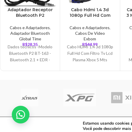
Adaptador Receptor
Cabo Hdmi 1.4 3d
Ca
Bluetooth P2
1080p Full Hd Com
3 
Receiver P3 Musica
Filtro Tv Lcd Plasma
Para Carro, Fones,
5 Mts – CB0016EX
Cabos e Adaptadores
,
Cabos e Adaptadores
,
C
Caixas – AD0246
Adaptador Bluetooth
Cabos De Vídeo
Global Time
Exbom
R$
28,35
R$
44,99
Dados técnicos -Modelo
Cabo HDMI 1.4 3d 1080p
Bluetooth P2 BT-163 -
Full Hd Com Filtro Tv Lcd
Bluetooth 2.1 + EDR -
Plasma Xbox 5 Mts
M
Permite transmitir áudio
Qualidade em suas
ou vídeo via Bluetooth ou
transmissões é,
A
P2 para
S
C A Informatica Ltda | CNPJ: 33.482.008/00
Estamos usando cookies pa
Você pode descobrir mais
Fe