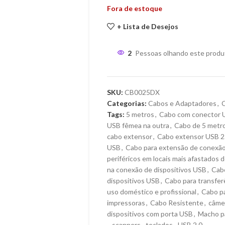
Fora de estoque
+ Lista de Desejos
2
Pessoas olhando este produ
SKU:
CB0025DX
Categorias:
Cabos e Adaptadores
,
Tags:
5 metros
,
Cabo com conector 
USB fêmea na outra
,
Cabo de 5 metr
cabo extensor
,
Cabo extensor USB 2
USB
,
Cabo para extensão de conexã
periféricos em locais mais afastados
na conexão de dispositivos USB
,
Cabo
dispositivos USB
,
Cabo para transfer
uso doméstico e profissional
,
Cabo p
impressoras
,
Cabo Resistente
,
câme
dispositivos com porta USB
,
Macho p
,
scanners
,
teclados
,
USB 2.0