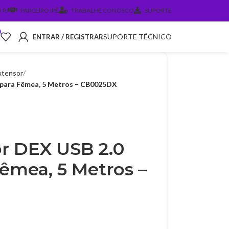
 PJ
PARCEIRO IPÊ
TRABALHE CONOSCO
SUPORTE
0
SUPORTE TÉCNICO
ENTRAR / REGISTRAR
xtensor
 para Fêmea, 5 Metros – CB0025DX
r DEX USB 2.0
êmea, 5 Metros –