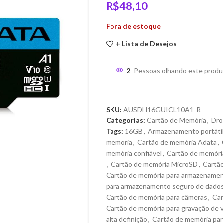
R$
48,10
Fora de estoque
+ Lista de Desejos
2
Pessoas olhando este produ
SKU:
AUSDH16GUICL10A1-R
Categorias:
Cartão de Memória
,
Dro
Tags:
16GB
,
Armazenamento portáti
memoria
,
Cartão de memória Adata
,
memória confiável
,
Cartão de memória
,
Cartão de memória MicroSD
,
Cartão
Cartão de memória para armazenamen
para armazenamento seguro de dado
Cartão de memória para câmeras
,
Car
Cartão de memória para gravação de 
alta definição
,
Cartão de memória pa