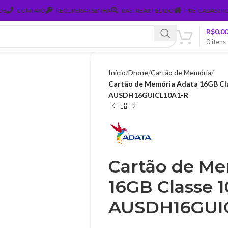
OS
CONTATO
RECUPERAR SENHA
RASTREAR PEDIDO
PRÉ-CADASTRO
R$
0,0
0
itens
Início
Drone
Cartão de Memória
Cartão de Memória Adata 16GB Cla
AUSDH16GUICL10A1-R
Cartão de Me
16GB Classe 1
AUSDH16GUIC