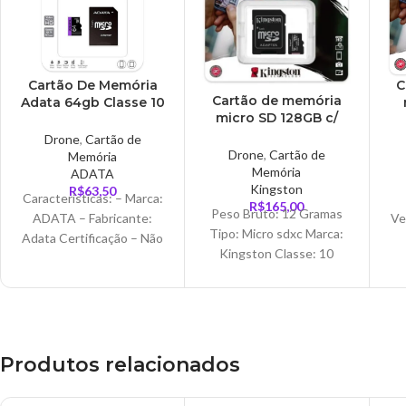
Cartão De Memória
C
Cartão de memória
Adata 64gb Classe 10
micro SD 128GB c/
– AUSDX64GUICL10-
ad
adaptador classe 10 –
RAT
Drone
,
Cartão de
SDCS2/128GB
Drone
,
Cartão de
Memória
Memória
ADATA
Kingston
R$
63,50
Características: – Marca:
R$
165,00
Peso Bruto: 12 Gramas
ADATA – Fabricante:
Ve
Tipo: Micro sdxc Marca:
Adata Certificação – Não
Kingston Classe: 10
aplicável Altura do
a
Inclui: Adaptador sd
produto – 13cm Largura
Ot
Capacidade: 128GB
do produto –
Dimensões: Embalagem:
10.2 x
Produtos relacionados