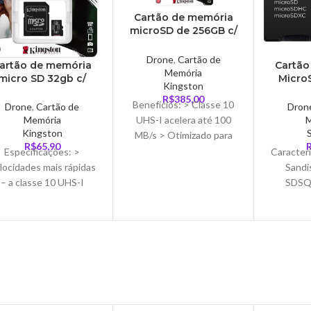
Cartão de memória
microSD de 256GB c/
adaptador classe 10 –
SDCS2/256GB
Drone
,
Cartão de
artão de memória
Cartão
Memória
micro SD 32gb c/
MicroS
Kingston
aptador Classe 10 –
32GB, 
R$
385,00
Benefícios: > Classe 10
SDCS2/32GB
classe 
Drone
,
Cartão de
Dron
032
UHS-I acelera até 100
Memória
Kingston
MB/s > Otimizado para
R$
65,90
uso com dispositivos
Especificações: >
Caracterí
Android > Capacidades
locidades mais rápidas
Sandi
de até
– a classe 10 UHS-I
SDSQ
celera até 100 MB/s. >
GN3MA Es
imizado para uso com
Capaci
dispositivos
Tipo: U
UHS-I – A