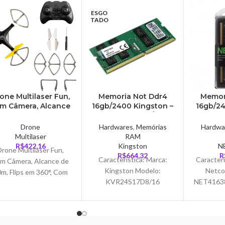
ESGO
TADO
one Multilaser Fun,
Memoria Not Ddr4
Memor
m Câmera, Alcance
16gb/2400 Kingston –
16gb/24
de 50m, Flips em
KVR24S17D8/16
NET41
60°, Com Controle
Drone
Hardwares
,
Memórias
Hardwa
Remoto,
Multilaser
RAM
Preto/Amarelo –
R$
422,16
Kingston
N
Drone Multilaser Fun,
ES253
R$
664,32
R
Característica: Marca:
Caracterí
m Câmera, Alcance de
Kingston Modelo:
Netco
m, Flips em 360°, Com
KVR24S17D8/16
NET41638
Controle Remoto,
Especificações: – DDR4 –
Técnicas
reto/Amarelo - ES253.
2400MHz – Non-ECC –
gb Tipo 
Faça o Drone Fun
CL17, 1.2V – Unbuffered
Freq
ompanhar exatamente