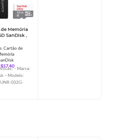
 de Memória
D SanDisk ,
c/ adaptador
10 – SDSQUNR-
e
,
Cartão de
G-GN3MA
Memória
SanDisk
R$
57,40
sticas: – Marca:
sk – Modelo:
UNR-032G-
pecificações: –
dade: 32GB –
ltra MicroSDHC
lta Velocidade –