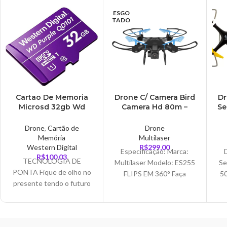
ESGO
TADO
Cartao De Memoria
Drone C/ Camera Bird
Dr
Microsd 32gb Wd
Camera Hd 80m –
Se
Purple Classe 10 –
ES255
MSD32WD
3
Drone
,
Cartão de
Drone
Memória
Multilaser
Western Digital
R$
299,00
Especificação: Marca:
R$
100,03
TECNOLOGIA DE
Multilaser Modelo: ES255
Se
PONTA Fique de olho no
FLIPS EM 360° Faça
50
presente tendo o futuro
manobras com o Drone
em mente. Cartões WD
Bird MODO HEADLESS
P
Purple™ microSD
Faça o Drone Fun
apresentam uma
ac