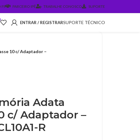
 PJ
PARCEIRO IPÊ
TRABALHE CONOSCO
SUPORTE
0
SUPORTE TÉCNICO
ENTRAR / REGISTRAR
sse 10 c/ Adaptador –
mória Adata
0 c/ Adaptador –
L10A1-R