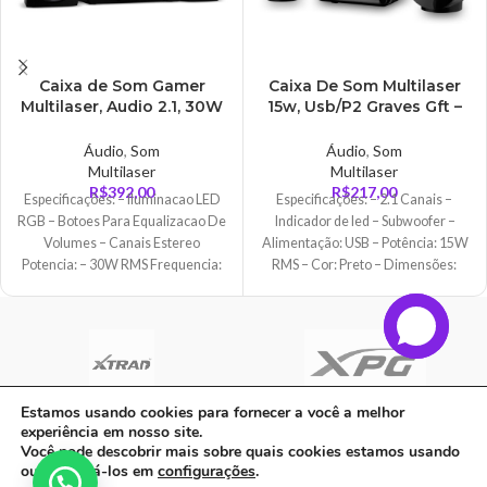
Caixa de Som Gamer
Caixa De Som Multilaser
Multilaser, Audio 2.1, 30W
15w, Usb/P2 Graves Gft –
RMS, RGB, USB/P2 – SP952
SP166
Áudio
,
Som
Áudio
,
Som
Multilaser
Multilaser
R$
392,00
R$
217,00
Especificações: – Iluminacao LED
Especificações: – 2.1 Canais –
RGB – Botoes Para Equalizacao De
Indicador de led – Subwoofer –
Volumes – Canais Estereo
Alimentação: USB – Potência: 15W
Potencia: – 30W RMS Frequencia:
RMS – Cor: Preto – Dimensões:
–
14,30 x
Estamos usando cookies para fornecer a você a melhor
experiência em nosso site.
C A Informatica Ltda | CNPJ: 33.482.008/0001-90 | Avenida Dos Ipês,
Você pode descobrir mais sobre quais cookies estamos usando
QD31 LT23, Bairro Cidade Jardim, CEP: 68.515-000 - | PARAUAPEBAS-
ou desativá-los em
configurações
.