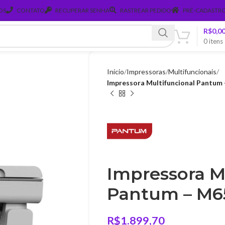
OS
CONTATO
RECUPERAR SENHA
RASTREAR PEDIDO
PRÉ-CADASTRO
R$
0,0
0
itens
Início
Impressoras
Multifuncionais
Impressora Multifuncional Pantu
Impressora M
Pantum – M
R$
1.899,70