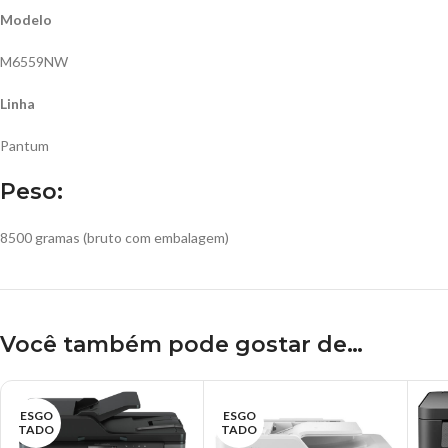
Modelo
M6559NW
Linha
Pantum
Peso:
8500 gramas (bruto com embalagem)
Você também pode gostar de…
ESGO
ESGO
TADO
TADO