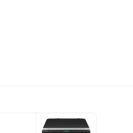
ESGO
TADO