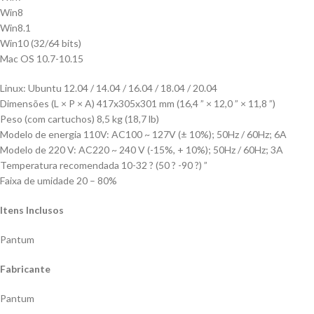
Win8
Win8.1
Win10 (32/64 bits)
Mac OS 10.7-10.15
Linux: Ubuntu 12.04 / 14.04 / 16.04 / 18.04 / 20.04
Dimensões (L × P × A) 417x305x301 mm (16,4 ” × 12,0 ” × 11,8 ”)
Peso (com cartuchos) 8,5 kg (18,7 lb)
Modelo de energia 110V: AC100 ~ 127V (± 10%); 50Hz / 60Hz; 6A
Modelo de 220 V: AC220 ~ 240 V (-15%, + 10%); 50Hz / 60Hz; 3A
Temperatura recomendada 10-32 ? (50 ? -90 ?) ”
Faixa de umidade 20 – 80%
Itens Inclusos
Pantum
Fabricante
Pantum