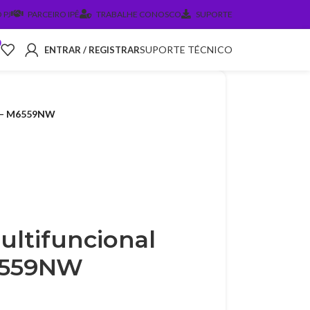
 PJ
PARCEIRO IPÊ
TRABALHE CONOSCO
SUPORTE
0
SUPORTE TÉCNICO
ENTRAR / REGISTRAR
m – M6559NW
ultifuncional
6559NW