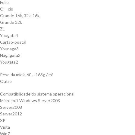
Folio
O – cio
Grande 16k, 32k, 16k,
Grande 32k
ZL
Yougata4
Cartão-postal
Younaga3
Nagagata3
Yougata2
Peso da mídia 60 ~ 163g / m²
Outro
Compatibilidade do sistema operacional
Microsoft Windows Server2003
Server2008
Server2012
XP
Vista
Win7