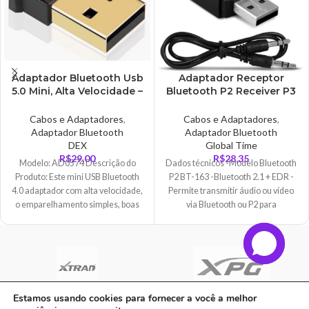
Adaptador Bluetooth Usb
Adaptador Receptor
5.0 Mini, Alta Velocidade –
Bluetooth P2 Receiver P3
AD0574B
Musica Para Carro, Fones,
Caixas – AD0246
Cabos e Adaptadores
,
Cabos e Adaptadores
,
Adaptador Bluetooth
Adaptador Bluetooth
DEX
Global Time
R$
29,00
R$
28,35
Modelo: AD0574 Descrição do
Dados técnicos -Modelo Bluetooth
Produto: Este mini USB Bluetooth
P2 BT-163 -Bluetooth 2.1 + EDR -
4.0 adaptador com alta velocidade,
Permite transmitir áudio ou vídeo
o emparelhamento simples, boas
via Bluetooth ou P2 para
características anti-jamming,
Estamos usando cookies para fornecer a você a melhor