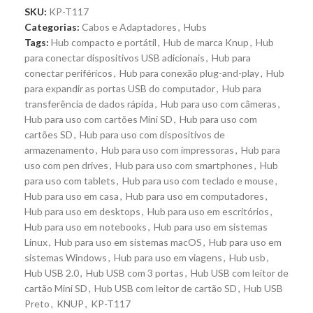
SKU:
KP-T117
Categorias:
Cabos e Adaptadores
,
Hubs
Tags:
Hub compacto e portátil
,
Hub de marca Knup
,
Hub
para conectar dispositivos USB adicionais
,
Hub para
conectar periféricos
,
Hub para conexão plug-and-play
,
Hub
para expandir as portas USB do computador
,
Hub para
transferência de dados rápida
,
Hub para uso com câmeras
,
Hub para uso com cartões Mini SD
,
Hub para uso com
cartões SD
,
Hub para uso com dispositivos de
armazenamento
,
Hub para uso com impressoras
,
Hub para
uso com pen drives
,
Hub para uso com smartphones
,
Hub
para uso com tablets
,
Hub para uso com teclado e mouse
,
Hub para uso em casa
,
Hub para uso em computadores
,
Hub para uso em desktops
,
Hub para uso em escritórios
,
Hub para uso em notebooks
,
Hub para uso em sistemas
Linux
,
Hub para uso em sistemas macOS
,
Hub para uso em
sistemas Windows
,
Hub para uso em viagens
,
Hub usb
,
Hub USB 2.0
,
Hub USB com 3 portas
,
Hub USB com leitor de
cartão Mini SD
,
Hub USB com leitor de cartão SD
,
Hub USB
Preto
,
KNUP
,
KP-T117