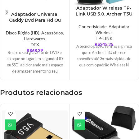
Adaptador Wireless TP-
Link USB 3.0, Archer T3U
Adaptador Universal
– AC1300
Caddy Dvd Para Hd Ou
Ssd 9.5mm – AD0277
Conectividade
,
Adaptador
Wireless
Disco Rígido (HD)
,
Acessórios
,
TP-LINK
Hardwares
R$
245,25
DEX
A tecnologia AC sem fio significa
R$
68,39
Retire o seu gravador de DVD e
que o Archer T3U oferece
coloque no lugar um segundo HD
conexões até 3x mais rápidas do
ou SSD, adicionando mais espaço
que com o padrão Wireless N
de armazenamento no seu
anterior. Wi-Fi de alta velocidade
dispositivo.
(até 867Mbps na banda de 5GHz e
400Mbps na banda de 2,4GHz)
significa que o Archer T3U é capaz
Produtos relacionados
de suportar todas as suas
atividades on-line, desde
streaming de vídeo HD até jogos
on-line sem atrasos e navegação
na web.