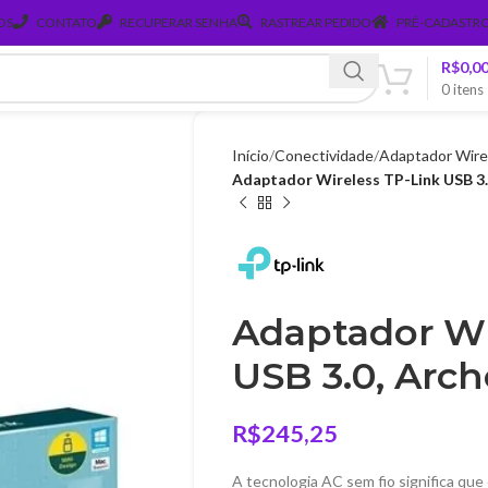
OS
CONTATO
RECUPERAR SENHA
RASTREAR PEDIDO
PRÉ-CADASTRO
R$
0,0
0
itens
Início
Conectividade
Adaptador Wire
Adaptador Wireless TP-Link USB 3.
Adaptador Wi
USB 3.0, Arch
R$
245,25
A tecnologia AC sem fio significa qu