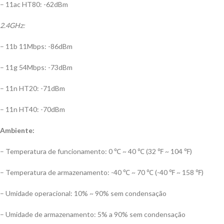
– 11ac HT80: -62dBm
2.4GHz:
– 11b 11Mbps: -86dBm
– 11g 54Mbps: -73dBm
– 11n HT20: -71dBm
– 11n HT40: -70dBm
Ambiente:
– Temperatura de funcionamento: 0 ℃ ~ 40 ℃ (32 ℉ ~ 104 ℉)
– Temperatura de armazenamento: -40 ℃ ~ 70 ℃ (-40 ℉ ~ 158 ℉)
– Umidade operacional: 10% ~ 90% sem condensação
– Umidade de armazenamento: 5% a 90% sem condensação