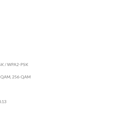
PSK / WPA2-PSK
64-QAM, 256-QAM
0.13