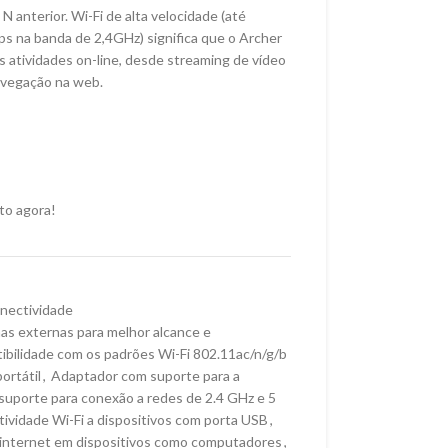
 anterior. Wi-Fi de alta velocidade (até
na banda de 2,4GHz) significa que o Archer
s atividades on-line, desde streaming de vídeo
avegação na web.
to agora!
nectividade
s externas para melhor alcance e
bilidade com os padrões Wi-Fi 802.11ac/n/g/b
ortátil
,
Adaptador com suporte para a
uporte para conexão a redes de 2.4 GHz e 5
ividade Wi-Fi a dispositivos com porta USB
,
 internet em dispositivos como computadores
,