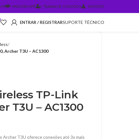
 PJ
PARCEIRO IPÊ
TRABALHE CONOSCO
SUPORTE
0
SUPORTE TÉCNICO
ENTRAR / REGISTRAR
less
0, Archer T3U – AC1300
reless TP-Link
er T3U – AC1300
e o Archer T3U oferece conexões até 3x mais