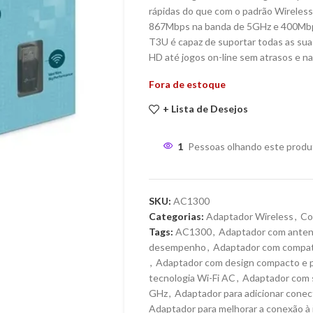
rápidas do que com o padrão Wireless N
867Mbps na banda de 5GHz e 400Mbps 
T3U é capaz de suportar todas as sua
HD até jogos on-line sem atrasos e n
Fora de estoque
+ Lista de Desejos
1
Pessoas olhando este produ
SKU:
AC1300
Categorias:
Adaptador Wireless
,
Co
Tags:
AC1300
,
Adaptador com antena
desempenho
,
Adaptador com compati
,
Adaptador com design compacto e p
tecnologia Wi-Fi AC
,
Adaptador com s
GHz
,
Adaptador para adicionar conect
Adaptador para melhorar a conexão à