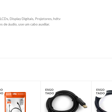
CDs, Display Digitais, Projetores, hdtv
 de áudio, use um cabo auxiliar.
GO
ESGO
ESGO
DO
TADO
TADO