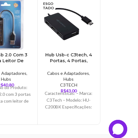
ESGO
TADO
b 2.0 Com 3
Hub Usb-c C3tech, 4
Multilaser
a Leitor De
Portas, 4 Portas,
Conversor U
 Sd E Mini Sd
Preto – HU-C200BK
PS2 – WI
nup – KP-T117
e Adaptadores
,
Cabos e Adaptadores
,
Cabos e Adap
Hubs
Hubs
Cabos De V
R$
40,80
C3TECH
Multilas
ão do Produto:
R$
43,00
R$
31,0
Características: – Marca:
Características:
.0 com 3 portas
C3Tech – Modelo: HU-
Multilase
a com leitor de
C200BK Especificações:
Modelo: W
 e TF. Ideal para
– Comprimento de Cabo:
Especificaç
10 cm – Revestimento de
Conecta 2 disp
Cabo: PVC –
PS/2 na porta U
micro – S