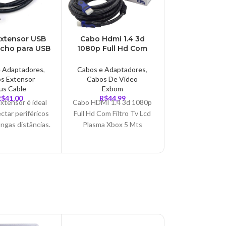
xtensor USB
Cabo Hdmi 1.4 3d
Cabo Vga 15
acho para USB
1080p Full Hd Com
Filtro Macho
 A Fêmea,
Filtro Tv Lcd Plasma
Exbom – CB
le, 3 Metros –
5 Mts – CB0016EX
e Adaptadores
,
Cabos e Adaptadores
,
Cabos e Adap
BAF3030
s Extensor
Cabos De Vídeo
Cabos De V
us Cable
Exbom
Exbom
R$
41,00
R$
44,99
R$
65,4
xtensor é ideal
Cabo HDMI 1.4 3d 1080p
Características:
ctar periféricos
Full Hd Com Filtro Tv Lcd
MD9 – Model
ngas distâncias.
Plasma Xbox 5 Mts
Especificaç
entando o
Qualidade em suas
Comprimento: 1
mento do cabo
transmissões é,
– Este cabo é u
ossível ligar
para transmiti
oras, webcams,
s, mouses e
lados etc.