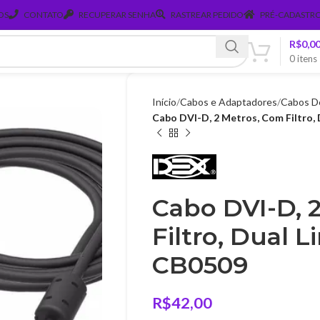
OS
CONTATO
RECUPERAR SENHA
RASTREAR PEDIDO
PRÉ-CADASTRO
R$
0,0
0
itens
Início
Cabos e Adaptadores
Cabos D
Cabo DVI-D, 2 Metros, Com Filtro, 
Cabo DVI-D, 
Filtro, Dual L
CB0509
R$
42,00