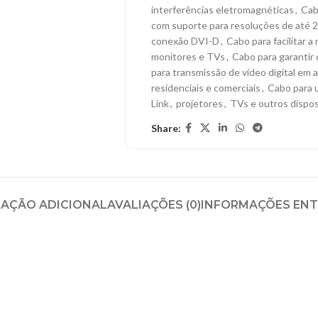
interferências eletromagnéticas
,
Cab
com suporte para resoluções de at
conexão DVI-D
,
Cabo para facilitar 
monitores e TVs
,
Cabo para garantir 
para transmissão de vídeo digital em a
residenciais e comerciais
,
Cabo para 
Link
,
projetores
,
TVs e outros dispos
Share:
AÇÃO ADICIONAL
AVALIAÇÕES (0)
INFORMAÇÕES EN