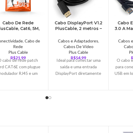
Cabo De Rede
Cabo DisplayPort V1.2
Cabo E
lusCable, Cat6, 5M,
PlusCable, 2 metros –
3.0 A M
Preto – PC-
DP1220
3.0
ETH6U50BK
PlusCab
onectividade
,
Cabo de
Cabos e Adaptadores
,
Cabos 
US
Rede
Cabos De Vídeo
Cabo
Plus Cable
Plus Cable
Pl
R$
21,99
R$
54,99
O cabo de rede patch
Ideal para conectar uma
O cabo e
rd CAT6E com plugue
saída e uma entrada
para cone
modulador RJ45 e um
DisplayPort diretamente
USB em lo
abo crimpado de forma
a uma entrada
Aum
industrial com capa
DisplayPort para
compri
injetada que garante
transferência de sinal de
será p
maior qualidade e
áudio/vídeo digital, com
impress
desempenho no
suporte a HBR e
moden
beamento estruturado.
resoluções até 4K.
tec
rafega dados em alta
elocidade sendo ideal
ra conectar pontos de