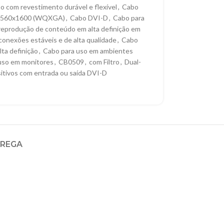
o com revestimento durável e flexível
,
Cabo
é 2560x1600 (WQXGA)
,
Cabo DVI-D
,
Cabo para
a reprodução de conteúdo em alta definição em
conexões estáveis e de alta qualidade
,
Cabo
lta definição
,
Cabo para uso em ambientes
uso em monitores
,
CB0509
,
com Filtro
,
Dual-
itivos com entrada ou saída DVI-D
TREGA