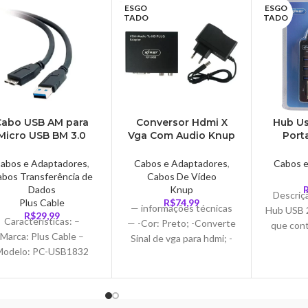
ESGO
ESGO
rede em estação de
TADO
TADO
trabalho e os Patch
nels aos equipamentos
ativos da rede, como
witches, roteadores,
entre outros.
Cabo USB AM para
Conversor Hdmi X
Hub Us
Micro USB BM 3.0
Vga Com Audio Knup
Port
us Cable, 1.8 Metros
– KP-3458
Cartao
– PC-USB1832
Preto K
abos e Adaptadores
,
Cabos e Adaptadores
,
Cabos 
bos Transferência de
Cabos De Vídeo
Dados
Knup
Descriç
Plus Cable
R$
74,99
— informações técnicas
Hub USB 2
R$
29,99
Características: –
— -Cor: Preto; -Converte
que cont
Marca: Plus Cable –
Sinal de vga para hdmi; -
cartão SD
Modelo: PC-USB1832
Plug and Play: Instalação
specificações: – USB
Automática; -Voltagem:
/ Micro USB BM 3.0 –
110V 220V
mpatível com USB 2.0