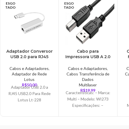
ESGO
ESGO
3.0 .
rede em estação de
TADO
TADO
trabalho e os Patch
Panels aos equipamentos
Pa
ativos da rede, como
switches, roteadores,
s
entre outros.
Adaptador Conversor
Cabo para
USB 2.0 para RJ45
Impressora USB A 2.0
Lotus – LT-228
para USB B Multi, 3
Pl
Metros – WI273
Cabos e Adaptadores
,
Cabos e Adaptadores
,
C
Adaptador de Rede
Cabos Transferência de
Ca
Lotus
Dados
R$
50,00
Multilaser
Adaptador USB 2.0 a
R$
19,99
Características: – Marca:
RJ45 USB2.0 Para Rede
Multi – Modelo: WI273
Lotus Lt-228
Especificações: –
Conexão via: USB 2.0 –
E
Comprimento: 3 metros –
AM
Tipo: A
Co