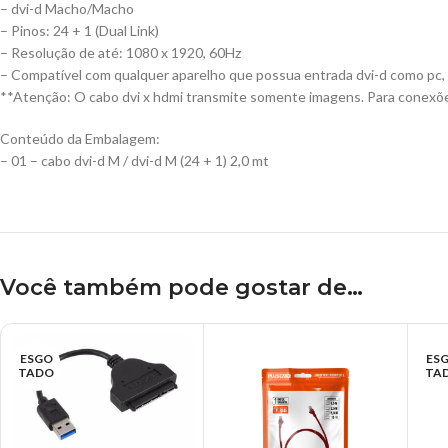
– dvi-d Macho/Macho
– Pinos: 24 + 1 (Dual Link)
– Resolução de até: 1080 x 1920, 60Hz
– Compatível com qualquer aparelho que possua entrada dvi-d como pc, L
**Atenção: O cabo dvi x hdmi transmite somente imagens. Para conexões
Conteúdo da Embalagem:
– 01 – cabo dvi-d M / dvi-d M (24 + 1) 2,0 mt
Você também pode gostar de…
ESGO
ES
TADO
TA