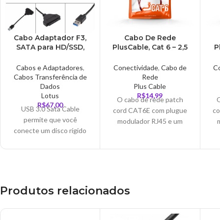
Cabo Adaptador F3,
Cabo De Rede
SATA para HD/SSD,
PlusCable, Cat 6 – 2,5
P
2.5 Polegadas, USB
Metros, Vermelho –
3.0 – CB-USB3.0
PC-ETH6U25RD
Cabos e Adaptadores
,
Conectividade
,
Cabo de
C
Cabos Transferência de
Rede
Dados
Plus Cable
Lotus
R$
14,99
O cabo de rede patch
R$
67,00
USB 3.0 Sata Cable
cord CAT6E com plugue
co
permite que você
modulador RJ45 e um
conecte um disco rígido
cabo crimpado de forma
c
2,5" SATA ou unidade de
industrial com capa
estado sólido para o seu
injetada que garante
computador através de
maior qualidade e
uma porta USB disponível,
desempenho no
a maneira mais fácil de
cabeamento estruturado.
ca
Produtos relacionados
atualizar o disco rígido em
Trafega dados em alta
T
seu laptop, adicionando
velocidade sendo ideal
v
um SSD externo via USB
para conectar pontos de
pa