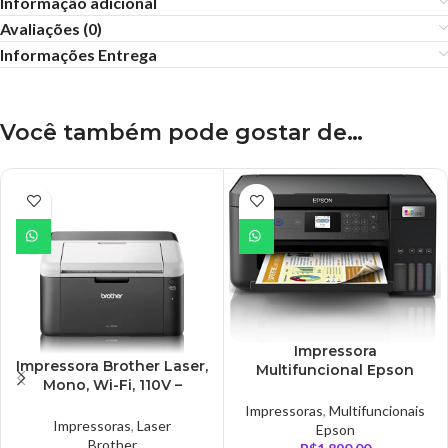
Informação adicional
Avaliações (0)
Informações Entrega
Você também pode gostar de…
Impressora
Impressora Brother Laser,
Multifuncional Epson
Mono, Wi-Fi, 110V –
Ecotank, Wi-Fi Direct,
HL1212W
Frente e Verso
Impressoras
,
Multifuncionais
Impressoras
,
Laser
Automático, Bivolt –
Epson
Brother
L4260