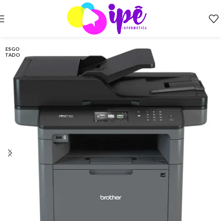
ESGO
TADO