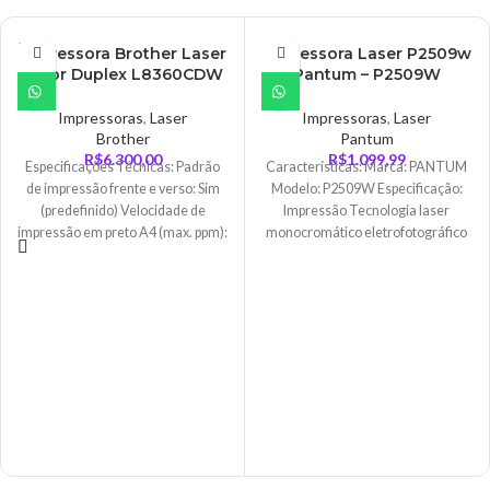
ESGO
Impressora Brother Laser
Impressora Laser P2509w
TADO
Color Duplex L8360CDW
Pantum – P2509W
Impressoras
,
Laser
Impressoras
,
Laser
Brother
Pantum
R$
6.300,00
R$
1.099,99
Especificações Técnicas: Padrão
Características: Marca: PANTUM
de impressão frente e verso: Sim
Modelo: P2509W Especificação:
(predefinido) Velocidade de
Impressão Tecnologia laser
impressão em preto A4 (max. ppm):
monocromático eletrofotográfico
31 Velocidade
Velocidade de impressão 22 ppm
(A4) / 23 ppm