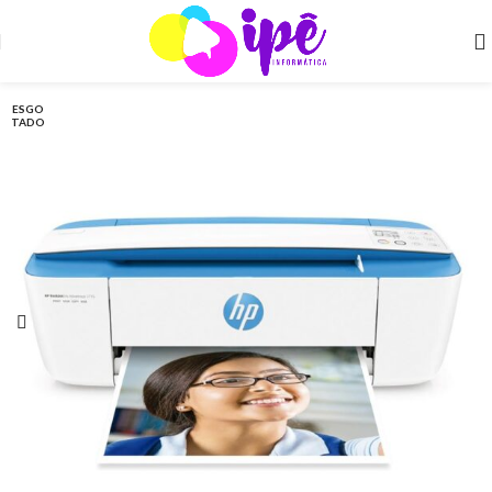
ESGO
TADO