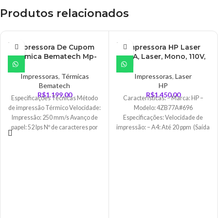
Produtos relacionados
ESGO
ESGO
Impressora De Cupom
Impressora HP Laser
TADO
TADO
Térmica Bematech Mp-
107A, Laser, Mono, 110V,
4200 Th USB e Ethernet –
Branco – 4ZB77A#696
MP4200TH
Impressoras
,
Térmicas
Impressoras
,
Laser
Bematech
HP
R$
1.199,00
R$
1.450,00
Especificações Técnicas Método
Características: – Marca: HP –
de impressão Térmico Velocidade:
Modelo: 4ZB77A#696
Impressão: 250 mm/s Avanço de
Especificações: Velocidade de
papel: 52 lps Nº de caracteres por
impressão: – A4: Até 20 ppm (Saída
linha:
da primeira página