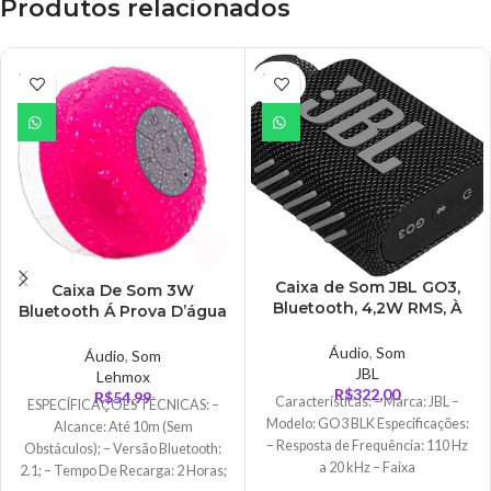
Produtos relacionados
ESGO
ESGO
TADO
TADO
Caixa de Som JBL GO3,
Caixa De Som 3W
Bluetooth, 4,2W RMS, À
Bluetooth Á Prova D’água
Prova d’Agua e Poeira –
Rosa – CX0128PLM
JBLGO3BLK
Áudio
,
Som
Áudio
,
Som
JBL
Lehmox
R$
322,00
R$
54,99
Características: – Marca: JBL –
ESPECÍFICAÇÕES TÉCNICAS: –
Modelo: GO3 BLK Especificações:
Alcance: Até 10m (Sem
– Resposta de Frequência: 110 Hz
Obstáculos); – Versão Bluetooth:
a 20 kHz – Faixa
2.1; – Tempo De Recarga: 2 Horas;