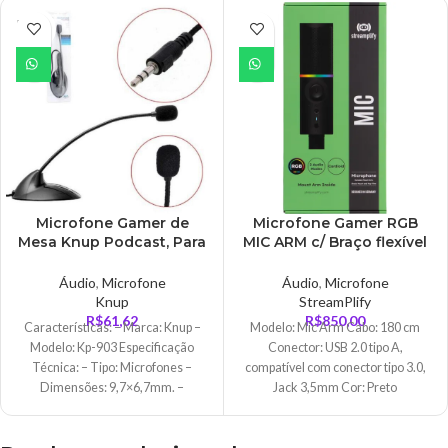
ESGO
TADO
Microfone Gamer de
Microfone Gamer RGB
Mesa Knup Podcast, Para
MIC ARM c/ Braço flexível
PC e Notebook, P2,
Preto STREAMPLIFY –
Pedestal – KP-903
MIC-48-RGB-TP-BK
Áudio
,
Microfone
Áudio
,
Microfone
Knup
StreamPlify
R$
61,62
R$
850,00
Características: – Marca: Knup –
Modelo: Mic Arm Cabo: 180 cm
Modelo: Kp-903 Especificação
Conector: USB 2.0 tipo A,
Técnica: – Tipo: Microfones –
compatível com conector tipo 3.0,
Dimensões: 9,7×6,7mm. –
Jack 3,5mm Cor: Preto
Sensibilidade: -47dB+- 1dB. –
Dimensões: 43.500 x 9.900 x