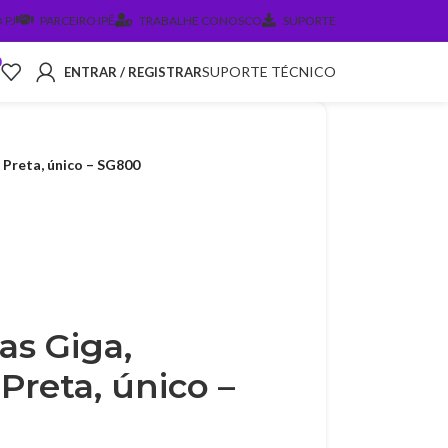
 PJ
PARCEIRO IPÊ
TRABALHE CONOSCO
SUPORTE
0
SUPORTE TÉCNICO
ENTRAR / REGISTRAR
, Preta, único – SG800
as Giga,
 Preta, único –