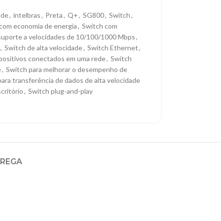
ede
,
intelbras
,
Preta
,
Q+
,
SG800
,
Switch
,
com economia de energia
,
Switch com
suporte a velocidades de 10/100/1000 Mbps
,
,
Switch de alta velocidade
,
Switch Ethernet
,
spositivos conectados em uma rede
,
Switch
e
,
Switch para melhorar o desempenho de
ara transferência de dados de alta velocidade
critório
,
Switch plug-and-play
TREGA