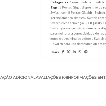
Categorias:
Conectividade
,
Switch
Tags:
8 Portas Giga
,
dispositivo de r
Switch com 8 Portas Gigabit
,
Switch 
gerenciamento simples
,
Switch com 
Switch com tecnologia Q+ (Quality +)
Switch para expandir o número de di
para melhorar a conectividade de red
jogos e streaming de vídeos
,
Switch p
,
Switch para uso doméstico ou em es
Share:
AÇÃO ADICIONAL
AVALIAÇÕES (0)
INFORMAÇÕES EN