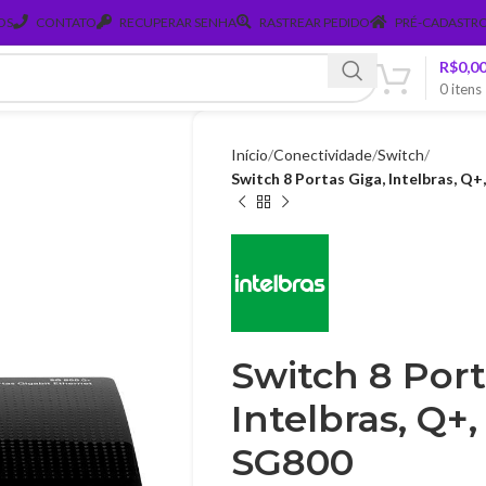
OS
CONTATO
RECUPERAR SENHA
RASTREAR PEDIDO
PRÉ-CADASTRO
R$
0,0
0
itens
Início
Conectividade
Switch
Switch 8 Portas Giga, Intelbras, Q+
Switch 8 Port
Intelbras, Q+,
SG800