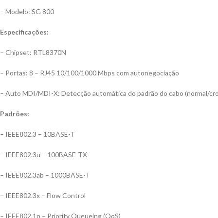
– Modelo: SG 800
Especificações:
– Chipset: RTL8370N
– Portas: 8 – RJ45 10/100/1000 Mbps com autonegociação
– Auto MDI/MDI-X: Detecção automática do padrão do cabo (normal/cr
Padrões:
– IEEE802.3 – 10BASE-T
– IEEE802.3u – 100BASE-TX
– IEEE802.3ab – 1000BASE-T
– IEEE802.3x – Flow Control
– IEEE802.1p – Priority Queueing (QoS)